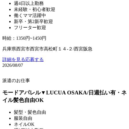
週4日以上勤務
未経験・初心者歓迎
働くママ活躍中
新卒・第2新卒歓迎
フリーター歓迎
時給
：
1350円~1450円
兵庫県西宮市西宮市高松町１４‐２/西宮阪急
詳細を見る
応募する
2026/08/07
派遣のお仕事
モードアパレル▼LUCUA OSAKA/日週払い有・ネ
イル髪色自由OK
髪型・髪色自由
服装自由
ネイルOK