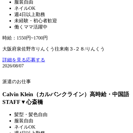
服装自由
ネイルOK
週4日以上勤務
未経験・初心者歓迎
働くママ活躍中
時給
：
1550円~1700円
大阪府泉佐野市りんくう往来南３‐２８/りんくう
詳細を見る
応募する
2026/08/07
派遣のお仕事
Calvin Klein（カルバンクライン）高時給・中国語
STAFF▼心斎橋
髪型・髪色自由
服装自由
ネイルOK