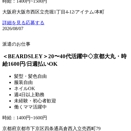
時給
：
1400円~1500円
大阪府大阪市西区立売堀1丁目4-12/アイテム/本町
詳細を見る
応募する
2026/08/07
派遣のお仕事
＜BEARDSLEY＞20〜40代活躍中◇京都大丸・時
給1600円/日週払いOK
髪型・髪色自由
服装自由
ネイルOK
週4日以上勤務
未経験・初心者歓迎
働くママ活躍中
時給
：
1400円~1600円
京都府京都市下京区四条通高倉西入立売西町79