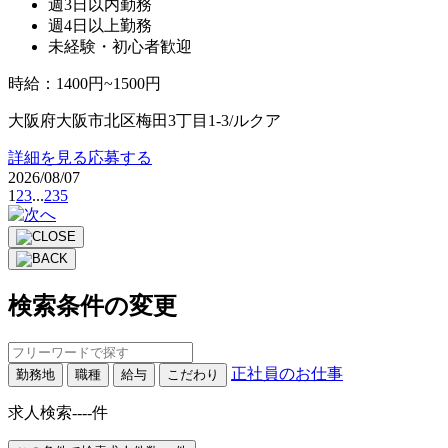
週3日以内勤務
週4日以上勤務
未経験・初心者歓迎
時給
：
1400円~1500円
大阪府大阪市北区梅田3丁目1-3/ルクア
詳細を見る
応募する
2026/08/07
1
2
3
...
235
検索条件の変更
正社員のお仕事
勤務地
職種
給与
こだわり
求人検索
----
件