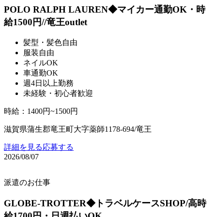
POLO RALPH LAUREN◆マイカー通勤OK・時
給1500円//竜王outlet
髪型・髪色自由
服装自由
ネイルOK
車通勤OK
週4日以上勤務
未経験・初心者歓迎
時給
：
1400円~1500円
滋賀県蒲生郡竜王町大字薬師1178-694/竜王
詳細を見る
応募する
2026/08/07
派遣のお仕事
GLOBE-TROTTER◆トラベルケースSHOP/高時
給1700円・日週払いOK