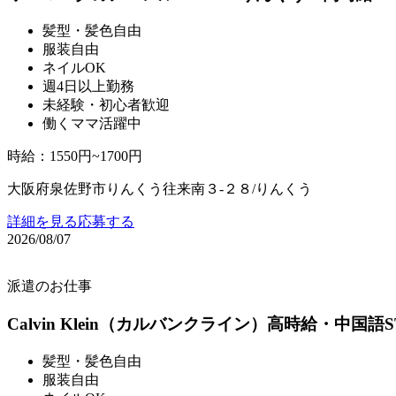
髪型・髪色自由
服装自由
ネイルOK
週4日以上勤務
未経験・初心者歓迎
働くママ活躍中
時給
：
1550円~1700円
大阪府泉佐野市りんくう往来南３‐２８/りんくう
詳細を見る
応募する
2026/08/07
派遣のお仕事
Calvin Klein（カルバンクライン）高時給・中国語
髪型・髪色自由
服装自由