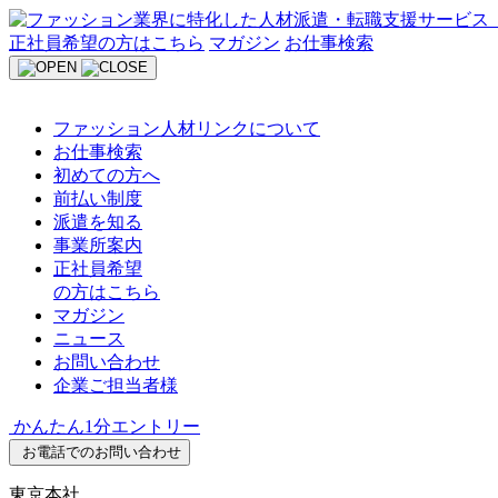
Skip
to
正社員希望の方はこちら
マガジン
お仕事検索
content
ファッション人材リンクについて
お仕事検索
初めての方へ
前払い制度
派遣を知る
事業所案内
正社員希望
の方はこちら
マガジン
ニュース
お問い合わせ
企業ご担当者様
かんたん1分エントリー
お電話でのお問い合わせ
東京本社