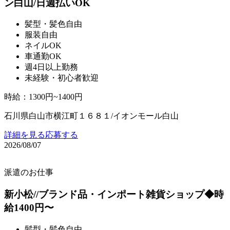
ン白山/日週払いOK
髪型・髪色自由
服装自由
ネイルOK
車通勤OK
週4日以上勤務
未経験・初心者歓迎
時給
：
1300円~1400円
石川県白山市横江町１６８１/イオンモール白山
詳細を見る
応募する
2026/08/07
派遣のお仕事
新小松//ブランド品・インポート雑貨ショップ◆時
給1400円〜
髪型・髪色自由