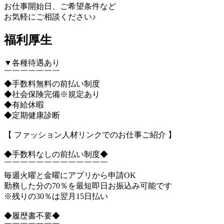
お仕事開始日、ご希望条件など
お気軽にご相談ください♪
福利厚生
▼各種待遇あり
￣￣￣￣￣￣￣
◆手数料無料の前払い制度
◆社会保険完備※規定あり
◆有給休暇
◆定期健康診断
【 ファッション人材リンクでのお仕事ご紹介 】
◆手数料なしの前払い制度◆
￣￣￣￣￣￣￣￣￣￣￣￣￣
毎週火曜と金曜にアプリから申請OK
勤務した分の70％を最短即日お振込み可能です
※残りの30％は翌月15日払い
◆履歴書不要◆