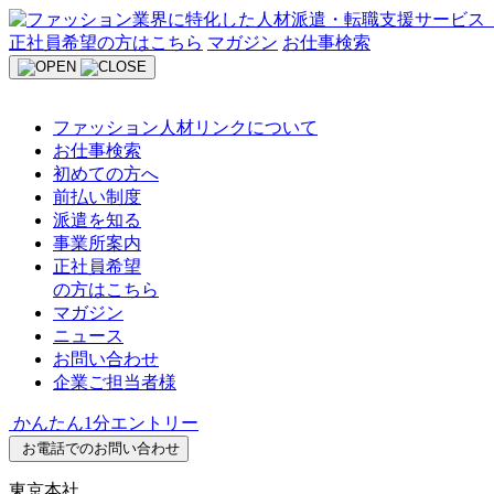
Skip
to
正社員希望の方はこちら
マガジン
お仕事検索
content
ファッション人材リンクについて
お仕事検索
初めての方へ
前払い制度
派遣を知る
事業所案内
正社員希望
の方はこちら
マガジン
ニュース
お問い合わせ
企業ご担当者様
かんたん1分エントリー
お電話でのお問い合わせ
東京本社