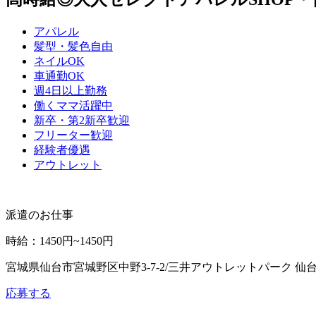
アパレル
髪型・髪色自由
ネイルOK
車通勤OK
週4日以上勤務
働くママ活躍中
新卒・第2新卒歓迎
フリーター歓迎
経験者優遇
アウトレット
派遣のお仕事
時給
：
1450円~1450円
宮城県仙台市宮城野区中野3-7-2/三井アウトレットパーク 仙
応募する