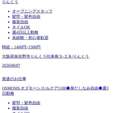
りんくう
オープニングスタッフ
髪型・髪色自由
服装自由
ネイルOK
週4日以上勤務
未経験・初心者歓迎
時給
：
1400円~1500円
大阪府泉佐野市りんくう往来南３‐２８/りんくう
2026/08/07
派遣のお仕事
OSMOSIS.オズモーシス/ルクア1100◆身だしなみ自由◆週3
日勤務
髪型・髪色自由
服装自由