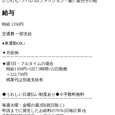
レジ打ち / アパレル(ファッション・服) / 販売その他
給与
時給 1350円
交通費 一部支給
●車通勤OK♪
▼月収例
￣￣￣￣￣￣￣￣￣￣￣￣￣￣￣￣￣￣￣￣￣￣
★週5日・フルタイムの場合
時給1350円×1日7.5時間×22日勤務
＝222,750円
残業代は別途支給有
◆うれしい日週払い制度あり◆※手数料無料
￣￣￣￣￣￣￣￣￣￣￣￣￣￣￣￣￣￣￣￣￣￣
毎週火曜・金曜の週2回(祝日除く)
申請までに発生したお給料の70％(日毎計算)を