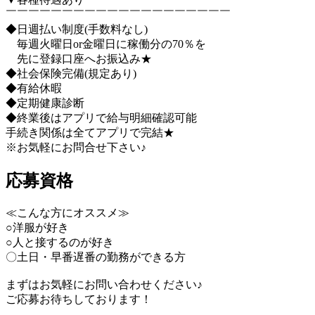
￣￣￣￣￣￣￣￣￣￣￣￣￣￣￣￣￣￣￣￣
◆日週払い制度(手数料なし)
毎週火曜日or金曜日に稼働分の70％を
先に登録口座へお振込み★
◆社会保険完備(規定あり)
◆有給休暇
◆定期健康診断
◆終業後はアプリで給与明細確認可能
手続き関係は全てアプリで完結★
※お気軽にお問合せ下さい♪
応募資格
≪こんな方にオススメ≫
○洋服が好き
○人と接するのが好き
〇土日・早番遅番の勤務ができる方
まずはお気軽にお問い合わせください♪
ご応募お待ちしております！