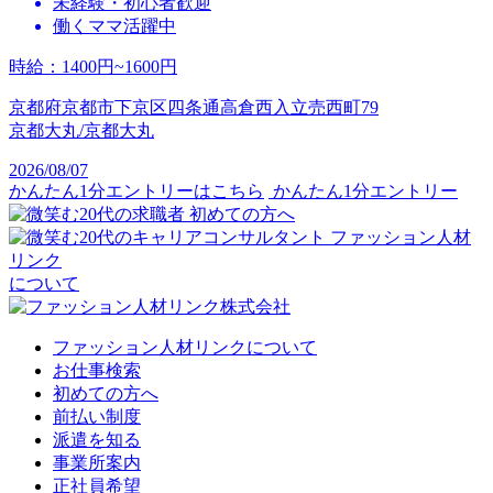
未経験・初心者歓迎
働くママ活躍中
時給
：
1400円~1600円
京都府京都市下京区四条通高倉西入立売西町79
京都大丸/京都大丸
2026/08/07
かんたん1分エントリーはこちら
かんたん1分エントリー
初めての方へ
ファッション人材
リンク
について
ファッション人材リンクについて
お仕事検索
初めての方へ
前払い制度
派遣を知る
事業所案内
正社員希望