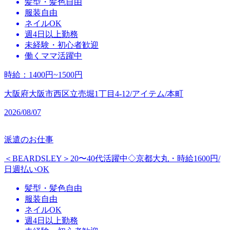
髪型・髪色自由
服装自由
ネイルOK
週4日以上勤務
未経験・初心者歓迎
働くママ活躍中
時給
：
1400円~1500円
大阪府大阪市西区立売堀1丁目4-12/アイテム/本町
2026/08/07
派遣のお仕事
＜BEARDSLEY＞20〜40代活躍中◇京都大丸・時給1600円/
日週払いOK
髪型・髪色自由
服装自由
ネイルOK
週4日以上勤務