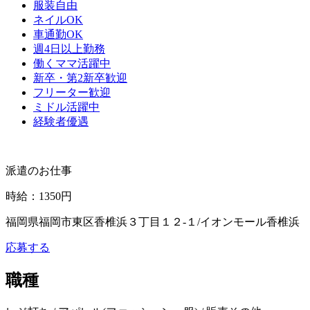
服装自由
ネイルOK
車通勤OK
週4日以上勤務
働くママ活躍中
新卒・第2新卒歓迎
フリーター歓迎
ミドル活躍中
経験者優遇
派遣のお仕事
時給
：
1350円
福岡県福岡市東区香椎浜３丁目１２‐１/イオンモール香椎浜
応募する
職種