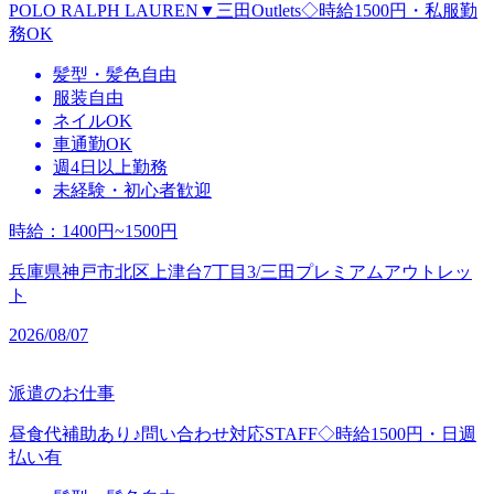
POLO RALPH LAUREN▼三田Outlets◇時給1500円・私服勤
務OK
髪型・髪色自由
服装自由
ネイルOK
車通勤OK
週4日以上勤務
未経験・初心者歓迎
時給
：
1400円~1500円
兵庫県神戸市北区上津台7丁目3/三田プレミアムアウトレッ
ト
2026/08/07
派遣のお仕事
昼食代補助あり♪問い合わせ対応STAFF◇時給1500円・日週
払い有