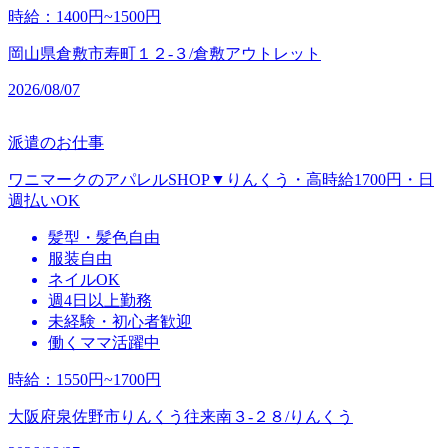
時給
：
1400円~1500円
岡山県倉敷市寿町１２‐３/倉敷アウトレット
2026/08/07
派遣のお仕事
ワニマークのアパレルSHOP▼りんくう・高時給1700円・日
週払いOK
髪型・髪色自由
服装自由
ネイルOK
週4日以上勤務
未経験・初心者歓迎
働くママ活躍中
時給
：
1550円~1700円
大阪府泉佐野市りんくう往来南３‐２８/りんくう