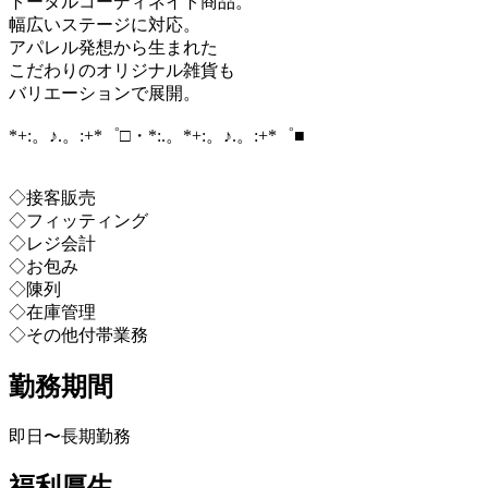
トータルコーディネイト商品。
幅広いステージに対応。
アパレル発想から生まれた
こだわりのオリジナル雑貨も
バリエーションで展開。
*+:。♪.。:+*゜□・*:.。*+:。♪.。:+*゜■
◇接客販売
◇フィッティング
◇レジ会計
◇お包み
◇陳列
◇在庫管理
◇その他付帯業務
勤務期間
即日〜長期勤務
福利厚生