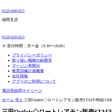
0120-000-823
福岡支店
0120-020-823
※ 受付時間：月〜金（9:30〜18:00）
プライバシーポリシー
取り扱い職種の範囲等
マージン率開示
教育訓練計画概要
会社情報
アプリのご利用について
電話登録用マイページ
ホーム
求人
三田Outlets◇ロートレアモン販売STAFF/時給15
三田Outlets◇ロートレアモン販売STAF