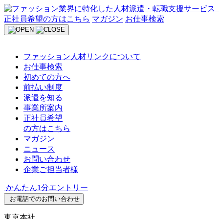
Skip
to
正社員希望の方はこちら
マガジン
お仕事検索
content
ファッション人材リンクについて
お仕事検索
初めての方へ
前払い制度
派遣を知る
事業所案内
正社員希望
の方はこちら
マガジン
ニュース
お問い合わせ
企業ご担当者様
かんたん1分エントリー
お電話でのお問い合わせ
東京本社