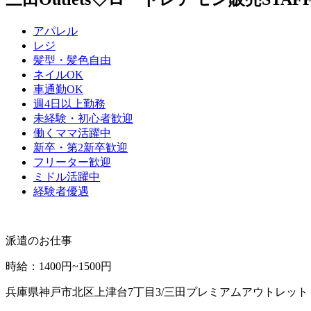
アパレル
レジ
髪型・髪色自由
ネイルOK
車通勤OK
週4日以上勤務
未経験・初心者歓迎
働くママ活躍中
新卒・第2新卒歓迎
フリーター歓迎
ミドル活躍中
経験者優遇
派遣のお仕事
時給
：
1400円~1500円
兵庫県神戸市北区上津台7丁目3/三田プレミアムアウトレット