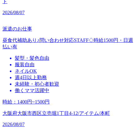
ト
2026/08/07
派遣のお仕事
昼食代補助あり♪問い合わせ対応STAFF◇時給1500円・日週
払い有
髪型・髪色自由
服装自由
ネイルOK
週4日以上勤務
未経験・初心者歓迎
働くママ活躍中
時給
：
1400円~1500円
大阪府大阪市西区立売堀1丁目4-12/アイテム/本町
2026/08/07