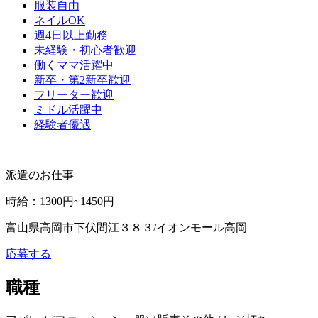
服装自由
ネイルOK
週4日以上勤務
未経験・初心者歓迎
働くママ活躍中
新卒・第2新卒歓迎
フリーター歓迎
ミドル活躍中
経験者優遇
派遣のお仕事
時給
：
1300円~1450円
富山県高岡市下伏間江３８３/イオンモール高岡
応募する
職種