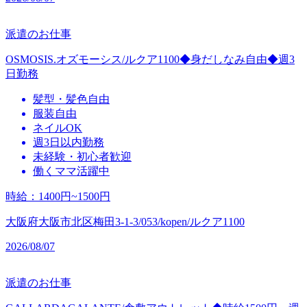
派遣のお仕事
OSMOSIS.オズモーシス/ルクア1100◆身だしなみ自由◆週3
日勤務
髪型・髪色自由
服装自由
ネイルOK
週3日以内勤務
未経験・初心者歓迎
働くママ活躍中
時給
：
1400円~1500円
大阪府大阪市北区梅田3-1-3/053/kopen/ルクア1100
2026/08/07
派遣のお仕事