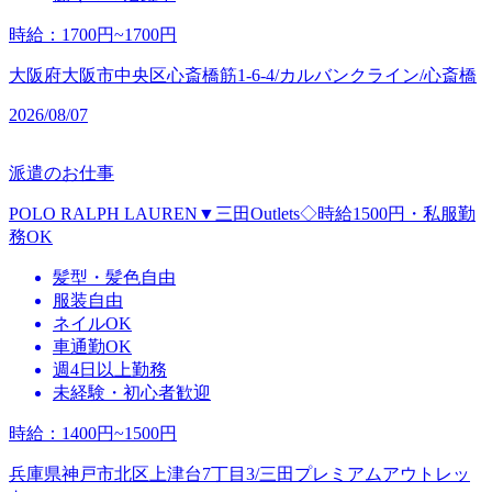
時給
：
1700円~1700円
大阪府大阪市中央区心斎橋筋1-6-4/カルバンクライン/心斎橋
2026/08/07
派遣のお仕事
POLO RALPH LAUREN▼三田Outlets◇時給1500円・私服勤
務OK
髪型・髪色自由
服装自由
ネイルOK
車通勤OK
週4日以上勤務
未経験・初心者歓迎
時給
：
1400円~1500円
兵庫県神戸市北区上津台7丁目3/三田プレミアムアウトレッ