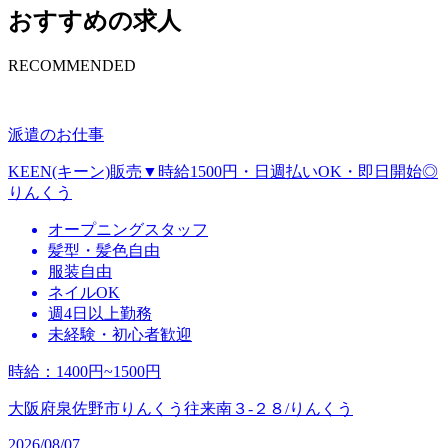
おすすめの求人
RECOMMENDED
派遣のお仕事
KEEN(キーン)販売▼時給1500円・日週払いOK・即日開始◎
りんくう
オープニングスタッフ
髪型・髪色自由
服装自由
ネイルOK
週4日以上勤務
未経験・初心者歓迎
時給
：
1400円~1500円
大阪府泉佐野市りんくう往来南３‐２８/りんくう
2026/08/07