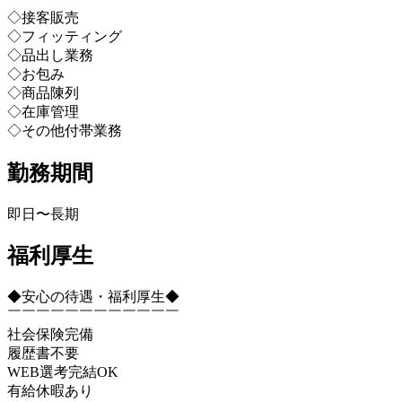
◇接客販売
◇フィッティング
◇品出し業務
◇お包み
◇商品陳列
◇在庫管理
◇その他付帯業務
勤務期間
即日〜長期
福利厚生
◆安心の待遇・福利厚生◆
￣￣￣￣￣￣￣￣￣￣￣￣
社会保険完備
履歴書不要
WEB選考完結OK
有給休暇あり