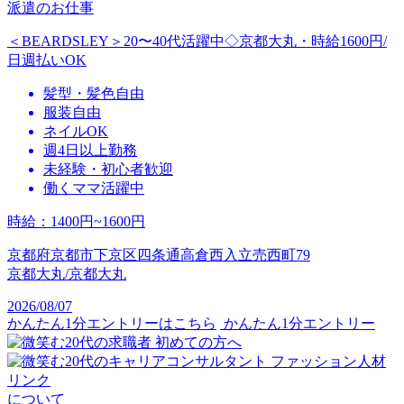
派遣のお仕事
＜BEARDSLEY＞20〜40代活躍中◇京都大丸・時給1600円/
日週払いOK
髪型・髪色自由
服装自由
ネイルOK
週4日以上勤務
未経験・初心者歓迎
働くママ活躍中
時給
：
1400円~1600円
京都府京都市下京区四条通高倉西入立売西町79
京都大丸/京都大丸
2026/08/07
かんたん1分エントリーはこちら
かんたん1分エントリー
初めての方へ
ファッション人材
リンク
について