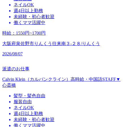
ネイルOK
週4日以上勤務
未経験・初心者歓迎
働くママ活躍中
時給
：
1550円~1700円
大阪府泉佐野市りんくう往来南３‐２８/りんくう
2026/08/07
派遣のお仕事
Calvin Klein（カルバンクライン）高時給・中国語STAFF▼
心斎橋
髪型・髪色自由
服装自由
ネイルOK
週4日以上勤務
未経験・初心者歓迎
働くママ活躍中