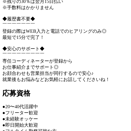
※残りの30％は翌月15日払い
※手数料はかかりません
◆履歴書不要◆
￣￣￣￣￣￣￣
登録の際はWEB入力と電話でのヒアリングのみ◎
最短で15分で完了！
◆安心のサポート◆
￣￣￣￣￣￣￣￣￣
専任コーディネーターが登録から
お仕事紹介までサポート◎
お顔合わせも営業担当が同行するので安心♪
就業後もお悩みなどお気軽にお話してくださいね！
応募資格
●20〜40代活躍中
●フリーター歓迎
●未経験オッケー
●即日開始大歓迎