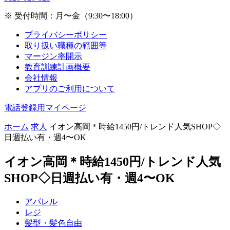
※ 受付時間：月〜金（9:30〜18:00）
プライバシーポリシー
取り扱い職種の範囲等
マージン率開示
教育訓練計画概要
会社情報
アプリのご利用について
電話登録用マイページ
ホーム
求人
イオン高岡＊時給1450円/トレンド人気SHOP◇
日週払い有・週4〜OK
イオン高岡＊時給1450円/トレンド人気
SHOP◇日週払い有・週4〜OK
アパレル
レジ
髪型・髪色自由