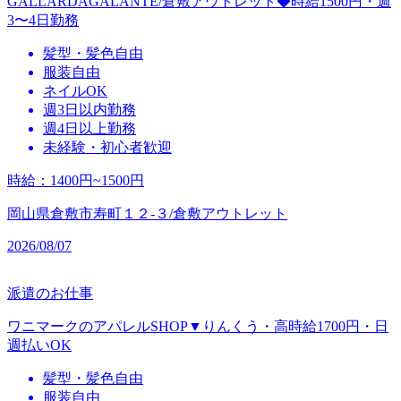
GALLARDAGALANTE/倉敷アウトレット◆時給1500円・週
3〜4日勤務
髪型・髪色自由
服装自由
ネイルOK
週3日以内勤務
週4日以上勤務
未経験・初心者歓迎
時給
：
1400円~1500円
岡山県倉敷市寿町１２‐３/倉敷アウトレット
2026/08/07
派遣のお仕事
ワニマークのアパレルSHOP▼りんくう・高時給1700円・日
週払いOK
髪型・髪色自由
服装自由