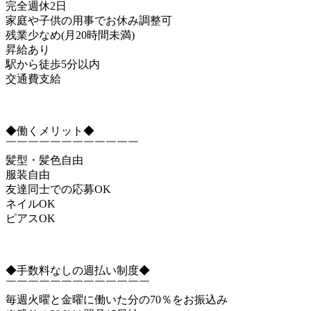
完全週休2日
家庭や子供の用事でお休み調整可
残業少なめ(月20時間未満)
昇給あり
駅から徒歩5分以内
交通費支給
◆働くメリット◆
￣￣￣￣￣￣￣￣￣￣￣￣
髪型・髪色自由
服装自由
友達同士での応募OK
ネイルOK
ピアスOK
◆手数料なしの週払い制度◆
￣￣￣￣￣￣￣￣￣￣￣￣￣
毎週火曜と金曜に働いた分の70％をお振込み