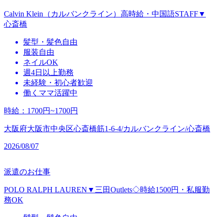
Calvin Klein（カルバンクライン）高時給・中国語STAFF▼
心斎橋
髪型・髪色自由
服装自由
ネイルOK
週4日以上勤務
未経験・初心者歓迎
働くママ活躍中
時給
：
1700円~1700円
大阪府大阪市中央区心斎橋筋1-6-4/カルバンクライン/心斎橋
2026/08/07
派遣のお仕事
POLO RALPH LAUREN▼三田Outlets◇時給1500円・私服勤
務OK