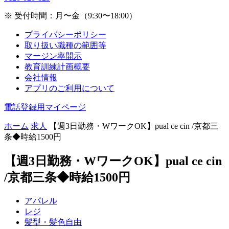
※ 受付時間：月〜金（9:30〜18:00）
プライバシーポリシー
取り扱い職種の範囲等
マージン率開示
教育訓練計画概要
会社情報
アプリのご利用について
電話登録用マイページ
ホーム
求人
【週3日勤務・WワークOK】pual ce cin /京都三
条◆時給1500円
【週3日勤務・WワークOK】pual ce cin
/京都三条◆時給1500円
アパレル
レジ
髪型・髪色自由