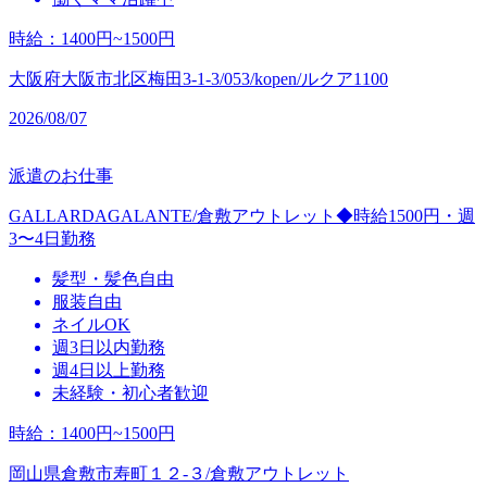
時給
：
1400円~1500円
大阪府大阪市北区梅田3-1-3/053/kopen/ルクア1100
2026/08/07
派遣のお仕事
GALLARDAGALANTE/倉敷アウトレット◆時給1500円・週
3〜4日勤務
髪型・髪色自由
服装自由
ネイルOK
週3日以内勤務
週4日以上勤務
未経験・初心者歓迎
時給
：
1400円~1500円
岡山県倉敷市寿町１２‐３/倉敷アウトレット