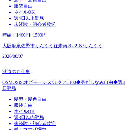
服装自由
ネイルOK
週4日以上勤務
未経験・初心者歓迎
時給
：
1400円~1500円
大阪府泉佐野市りんくう往来南３‐２８/りんくう
2026/08/07
派遣のお仕事
OSMOSIS.オズモーシス/ルクア1100◆身だしなみ自由◆週3
日勤務
髪型・髪色自由
服装自由
ネイルOK
週3日以内勤務
未経験・初心者歓迎
働くママ活躍中