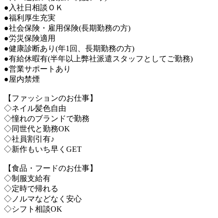
●入社日相談ＯＫ
●福利厚生充実
●社会保険・雇用保険(長期勤務の方)
●労災保険適用
●健康診断あり(年1回、長期勤務の方)
●有給休暇有(半年以上弊社派遣スタッフとしてご勤務)
●営業サポートあり
●屋内禁煙
【ファッションのお仕事】
◇ネイル髪色自由
◇憧れのブランドで勤務
◇同世代と勤務OK
◇社員割引有♪
◇新作もいち早くGET
【食品・フードのお仕事】
◇制服支給有
◇定時で帰れる
◇ノルマなどなく安心
◇シフト相談OK