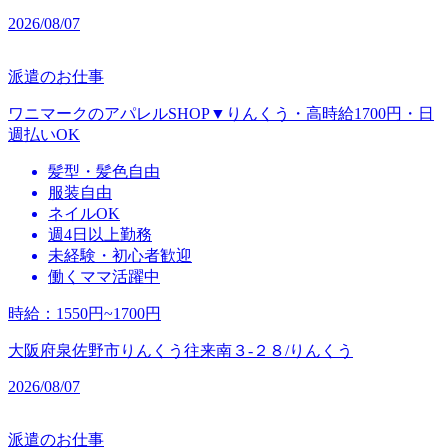
2026/08/07
派遣のお仕事
ワニマークのアパレルSHOP▼りんくう・高時給1700円・日
週払いOK
髪型・髪色自由
服装自由
ネイルOK
週4日以上勤務
未経験・初心者歓迎
働くママ活躍中
時給
：
1550円~1700円
大阪府泉佐野市りんくう往来南３‐２８/りんくう
2026/08/07
派遣のお仕事