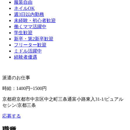
服装自由
ネイルOK
週3日以内勤務
未経験・初心者歓迎
働くママ活躍中
学生歓迎
新卒・第2新卒歓迎
フリーター歓迎
ミドル活躍中
経験者優遇
派遣のお仕事
時給
：
1400円~1500円
京都府京都市中京区中之町三条通富小路東入31-1/ピュアル
セシン/京都三条
応募する
職種