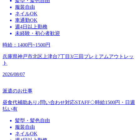
髪型・髪色自由
服装自由
ネイルOK
車通勤OK
週4日以上勤務
未経験・初心者歓迎
時給
：
1400円~1500円
兵庫県神戸市北区上津台7丁目3/三田プレミアムアウトレッ
ト
2026/08/07
派遣のお仕事
昼食代補助あり♪問い合わせ対応STAFF◇時給1500円・日週
払い有
髪型・髪色自由
服装自由
ネイルOK