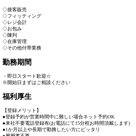
◇接客販売
◇フィッティング
◇レジ会計
◇お包み
◇陳列
◇在庫管理
◇その他付帯業務
勤務期間
・即日スタート歓迎☆
※開始日まずはご相談ください
福利厚生
【登録メリット】
●登録予約が営業時間中に難しい場合ネット予約OK
●来社不要電話登録有(お電話にて15分程お時間頂戴します)
●1か月以上や長期で勤務したい方にピッタリ
●履歴書不要