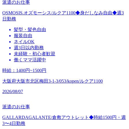
派遣のお仕事
OSMOSIS.オズモーシス/ルクア1100◆身だしなみ自由◆週3
日勤務
髪型・髪色自由
服装自由
ネイルOK
週3日以内勤務
未経験・初心者歓迎
働くママ活躍中
時給
：
1400円~1500円
大阪府大阪市北区梅田3-1-3/053/kopen/ルクア1100
2026/08/07
派遣のお仕事
GALLARDAGALANTE/倉敷アウトレット◆時給1500円・週
3〜4日勤務