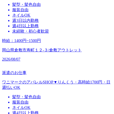
髪型・髪色自由
服装自由
ネイルOK
週3日以内勤務
週4日以上勤務
未経験・初心者歓迎
時給
：
1400円~1500円
岡山県倉敷市寿町１２‐３/倉敷アウトレット
2026/08/07
派遣のお仕事
ワニマークのアパレルSHOP▼りんくう・高時給1700円・日
週払いOK
髪型・髪色自由
服装自由
ネイルOK
週4日以上勤務