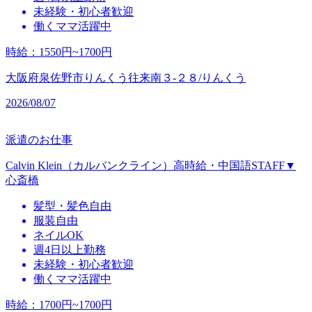
未経験・初心者歓迎
働くママ活躍中
時給
：
1550円~1700円
大阪府泉佐野市りんくう往来南３‐２８/りんくう
2026/08/07
派遣のお仕事
Calvin Klein（カルバンクライン）高時給・中国語STAFF▼
心斎橋
髪型・髪色自由
服装自由
ネイルOK
週4日以上勤務
未経験・初心者歓迎
働くママ活躍中
時給
：
1700円~1700円