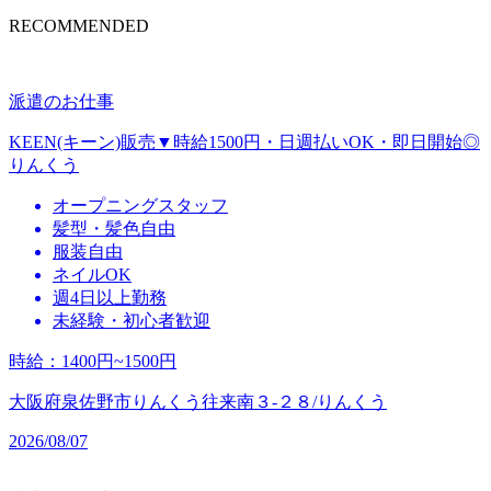
RECOMMENDED
派遣のお仕事
KEEN(キーン)販売▼時給1500円・日週払いOK・即日開始◎
りんくう
オープニングスタッフ
髪型・髪色自由
服装自由
ネイルOK
週4日以上勤務
未経験・初心者歓迎
時給
：
1400円~1500円
大阪府泉佐野市りんくう往来南３‐２８/りんくう
2026/08/07