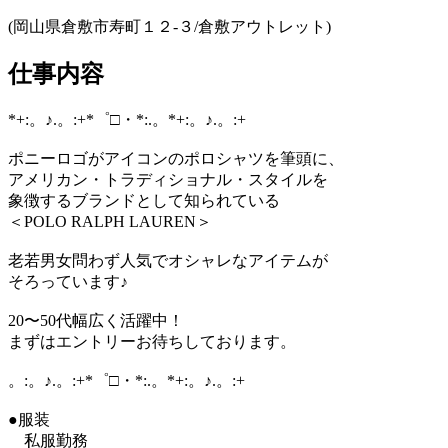
(岡山県倉敷市寿町１２‐３/倉敷アウトレット)
仕事内容
*+:。♪.。:+*゜□・*:.。*+:。♪.。:+
ポニーロゴがアイコンのポロシャツを筆頭に、
アメリカン・トラディショナル・スタイルを
象徴するブランドとして知られている
＜POLO RALPH LAUREN＞
老若男女問わず人気でオシャレなアイテムが
そろっています♪
20〜50代幅広く活躍中！
まずはエントリーお待ちしております。
。:。♪.。:+*゜□・*:.。*+:。♪.。:+
●服装
私服勤務