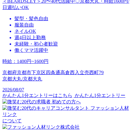
＜BEARDSLEY＞20〜40代活躍中◇京都大丸・時給1600円/
日週払いOK
髪型・髪色自由
服装自由
ネイルOK
週4日以上勤務
未経験・初心者歓迎
働くママ活躍中
時給
：
1400円~1600円
京都府京都市下京区四条通高倉西入立売西町79
京都大丸/京都大丸
2026/08/07
かんたん1分エントリーはこちら
かんたん1分エントリー
初めての方へ
ファッション人材
リンク
について