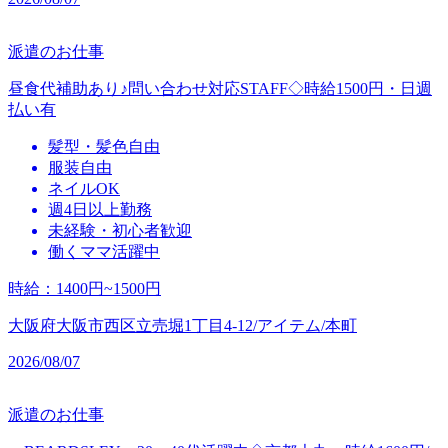
派遣のお仕事
昼食代補助あり♪問い合わせ対応STAFF◇時給1500円・日週
払い有
髪型・髪色自由
服装自由
ネイルOK
週4日以上勤務
未経験・初心者歓迎
働くママ活躍中
時給
：
1400円~1500円
大阪府大阪市西区立売堀1丁目4-12/アイテム/本町
2026/08/07
派遣のお仕事