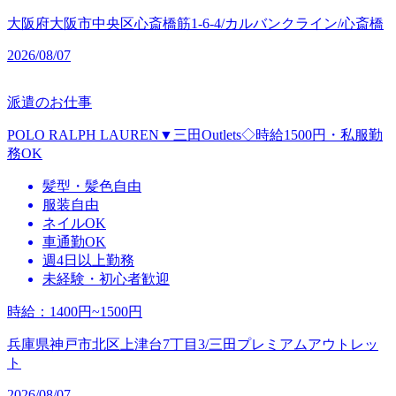
大阪府大阪市中央区心斎橋筋1-6-4/カルバンクライン/心斎橋
2026/08/07
派遣のお仕事
POLO RALPH LAUREN▼三田Outlets◇時給1500円・私服勤
務OK
髪型・髪色自由
服装自由
ネイルOK
車通勤OK
週4日以上勤務
未経験・初心者歓迎
時給
：
1400円~1500円
兵庫県神戸市北区上津台7丁目3/三田プレミアムアウトレッ
ト
2026/08/07