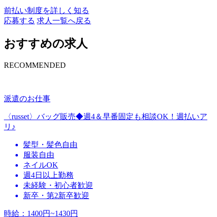
前払い制度を詳しく知る
応募する
求人一覧へ戻る
おすすめの求人
RECOMMENDED
派遣のお仕事
〈russet〉バッグ販売◆週4＆早番固定も相談OK！週払いア
リ♪
髪型・髪色自由
服装自由
ネイルOK
週4日以上勤務
未経験・初心者歓迎
新卒・第2新卒歓迎
時給
：
1400円~1430円