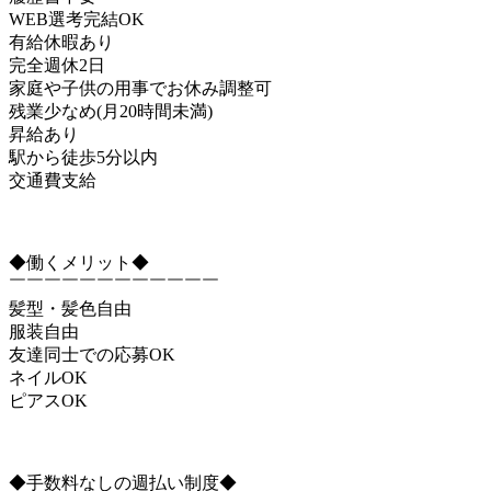
WEB選考完結OK
有給休暇あり
完全週休2日
家庭や子供の用事でお休み調整可
残業少なめ(月20時間未満)
昇給あり
駅から徒歩5分以内
交通費支給
◆働くメリット◆
￣￣￣￣￣￣￣￣￣￣￣￣
髪型・髪色自由
服装自由
友達同士での応募OK
ネイルOK
ピアスOK
◆手数料なしの週払い制度◆