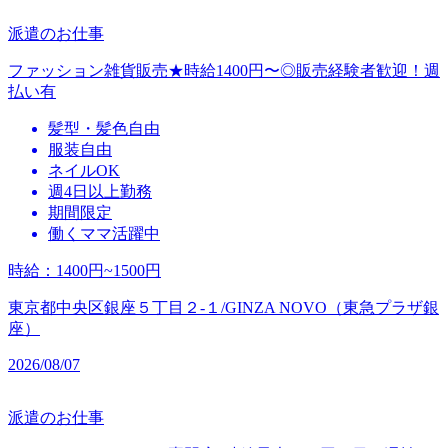
派遣のお仕事
ファッション雑貨販売★時給1400円〜◎販売経験者歓迎！週
払い有
髪型・髪色自由
服装自由
ネイルOK
週4日以上勤務
期間限定
働くママ活躍中
時給
：
1400円~1500円
東京都中央区銀座５丁目２‐１/GINZA NOVO（東急プラザ銀
座）
2026/08/07
派遣のお仕事