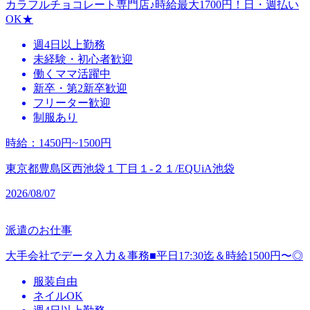
カラフルチョコレート専門店♪時給最大1700円！日・週払い
OK★
週4日以上勤務
未経験・初心者歓迎
働くママ活躍中
新卒・第2新卒歓迎
フリーター歓迎
制服あり
時給
：
1450円~1500円
東京都豊島区西池袋１丁目１‐２１/EQUiA池袋
2026/08/07
派遣のお仕事
大手会社でデータ入力＆事務■平日17:30迄＆時給1500円〜◎
服装自由
ネイルOK