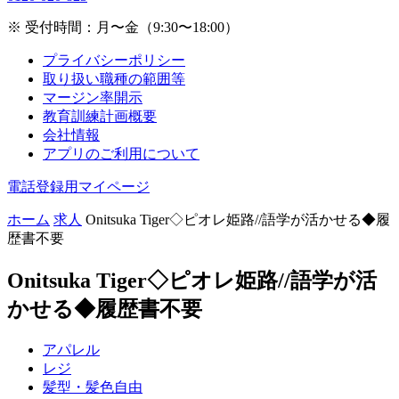
※ 受付時間：月〜金（9:30〜18:00）
プライバシーポリシー
取り扱い職種の範囲等
マージン率開示
教育訓練計画概要
会社情報
アプリのご利用について
電話登録用マイページ
ホーム
求人
Onitsuka Tiger◇ピオレ姫路//語学が活かせる◆履
歴書不要
Onitsuka Tiger◇ピオレ姫路//語学が活
かせる◆履歴書不要
アパレル
レジ
髪型・髪色自由