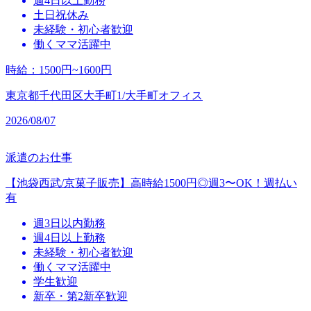
週4日以上勤務
土日祝休み
未経験・初心者歓迎
働くママ活躍中
時給
：
1500円~1600円
東京都千代田区大手町1/大手町オフィス
2026/08/07
派遣のお仕事
【池袋西武/京菓子販売】高時給1500円◎週3〜OK！週払い
有
週3日以内勤務
週4日以上勤務
未経験・初心者歓迎
働くママ活躍中
学生歓迎
新卒・第2新卒歓迎