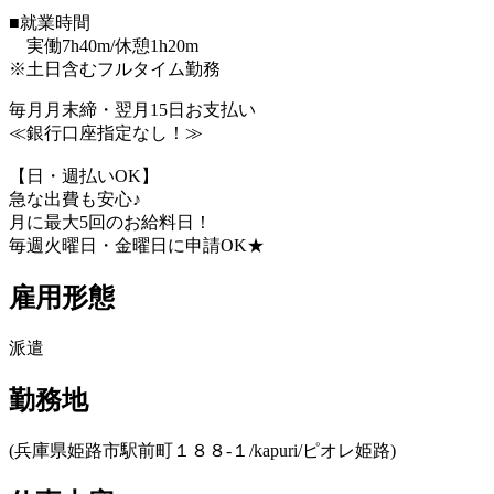
■就業時間
実働7h40m/休憩1h20m
※土日含むフルタイム勤務
毎月月末締・翌月15日お支払い
≪銀行口座指定なし！≫
【日・週払いOK】
急な出費も安心♪
月に最大5回のお給料日！
毎週火曜日・金曜日に申請OK★
雇用形態
派遣
勤務地
(兵庫県姫路市駅前町１８８‐１/kapuri/ピオレ姫路)