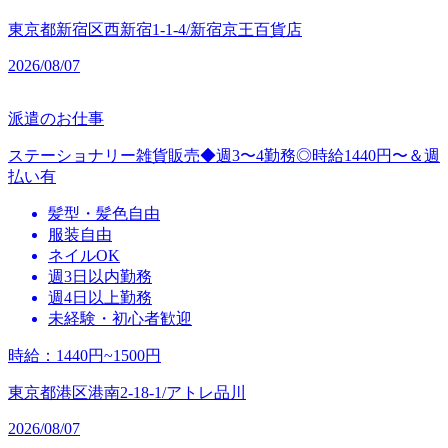
東京都新宿区西新宿1-1-4/新宿京王百貨店
2026/08/07
派遣のお仕事
ステーショナリー雑貨販売◆週3〜4勤務◎時給1440円〜＆週
払い有
髪型・髪色自由
服装自由
ネイルOK
週3日以内勤務
週4日以上勤務
未経験・初心者歓迎
時給
：
1440円~1500円
東京都港区港南2-18-1/アトレ品川
2026/08/07