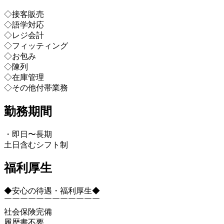
◇接客販売
◇語学対応
◇レジ会計
◇フィッティング
◇お包み
◇陳列
◇在庫管理
◇その他付帯業務
勤務期間
・即日〜長期
土日含むシフト制
福利厚生
◆安心の待遇・福利厚生◆
￣￣￣￣￣￣￣￣￣￣￣￣
社会保険完備
履歴書不要