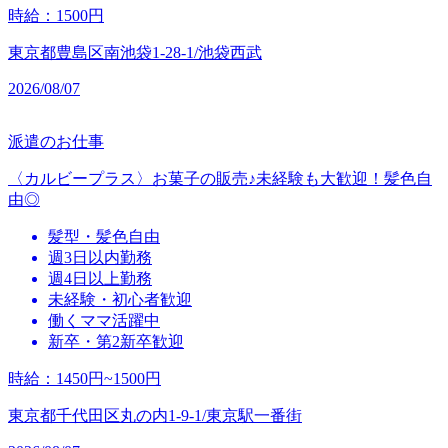
時給
：
1500円
東京都豊島区南池袋1-28-1/池袋西武
2026/08/07
派遣のお仕事
〈カルビープラス〉お菓子の販売♪未経験も大歓迎！髪色自
由◎
髪型・髪色自由
週3日以内勤務
週4日以上勤務
未経験・初心者歓迎
働くママ活躍中
新卒・第2新卒歓迎
時給
：
1450円~1500円
東京都千代田区丸の内1-9-1/東京駅一番街