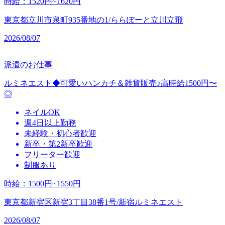
時給
：
1520円~1620円
東京都立川市泉町935番地の1/ららぽーと立川立飛
2026/08/07
派遣のお仕事
ルミネエスト◆可愛いハンカチ＆雑貨販売♪高時給1500円〜
◎
ネイルOK
週4日以上勤務
未経験・初心者歓迎
新卒・第2新卒歓迎
フリーター歓迎
制服あり
時給
：
1500円~1550円
東京都新宿区新宿3丁目38番1号/新宿ルミネエスト
2026/08/07