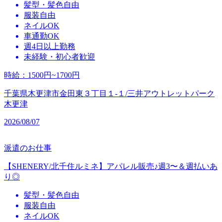
髪型・髪色自由
服装自由
ネイルOK
車通勤OK
週4日以上勤務
未経験・初心者歓迎
時給
：
1500円~1700円
千葉県木更津市金田東３丁目１‐１/三井アウトレットパーク
木更津
2026/08/07
派遣のお仕事
【SHENERY/北千住ルミネ】アパレル販売♪週3〜＆週払いあ
り◎
髪型・髪色自由
服装自由
ネイルOK