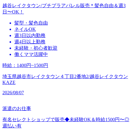
越谷レイクタウン/プチプラアパレル販売＊髪色自由＆週3
日〜OK！
髪型・髪色自由
ネイルOK
週3日以内勤務
週4日以上勤務
未経験・初心者歓迎
働くママ活躍中
時給
：
1400円~1500円
埼玉県越谷市レイクタウン４丁目2番地2/越谷レイクタウン
KAZE
2026/08/07
派遣のお仕事
有名セレクトショップで販売◆未経験OK＆時給1500円〜◎
週払い有