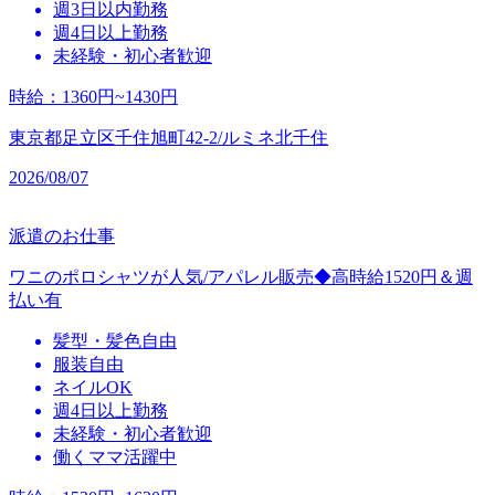
週3日以内勤務
週4日以上勤務
未経験・初心者歓迎
時給
：
1360円~1430円
東京都足立区千住旭町42-2/ルミネ北千住
2026/08/07
派遣のお仕事
ワニのポロシャツが人気/アパレル販売◆高時給1520円＆週
払い有
髪型・髪色自由
服装自由
ネイルOK
週4日以上勤務
未経験・初心者歓迎
働くママ活躍中