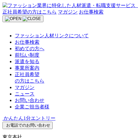
Skip
to
正社員希望の方はこちら
マガジン
お仕事検索
content
ファッション人材リンクについて
お仕事検索
初めての方へ
前払い制度
派遣を知る
事業所案内
正社員希望
の方はこちら
マガジン
ニュース
お問い合わせ
企業ご担当者様
かんたん1分エントリー
お電話でのお問い合わせ
東京本社