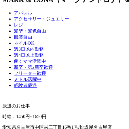
アパレル
アクセサリー・ジュエリー
レジ
髪型・髪色自由
服装自由
ネイルOK
週3日以内勤務
週4日以上勤務
働くママ活躍中
新卒・第2新卒歓迎
フリーター歓迎
ミドル活躍中
経験者優遇
派遣のお仕事
時給
：
1450円~1650円
愛知県名古屋市中区栄三丁目16番1号/松坂屋名古屋店