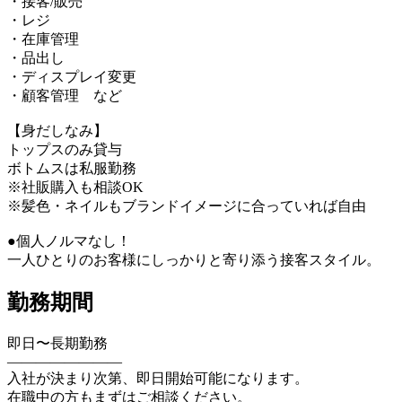
・接客/販売
・レジ
・在庫管理
・品出し
・ディスプレイ変更
・顧客管理 など
【身だしなみ】
トップスのみ貸与
ボトムスは私服勤務
※社販購入も相談OK
※髪色・ネイルもブランドイメージに合っていれば自由
●個人ノルマなし！
一人ひとりのお客様にしっかりと寄り添う接客スタイル。
勤務期間
即日〜長期勤務
————————
入社が決まり次第、即日開始可能になります。
在職中の方もまずはご相談ください。