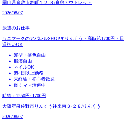
岡山県倉敷市寿町１２‐３/倉敷アウトレット
2026/08/07
派遣のお仕事
ワニマークのアパレルSHOP▼りんくう・高時給1700円・日
週払いOK
髪型・髪色自由
服装自由
ネイルOK
週4日以上勤務
未経験・初心者歓迎
働くママ活躍中
時給
：
1550円~1700円
大阪府泉佐野市りんくう往来南３‐２８/りんくう
2026/08/07