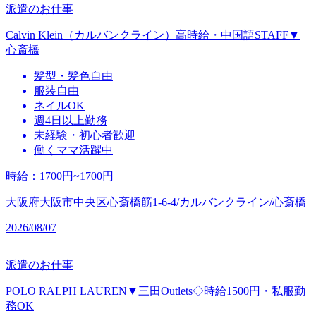
派遣のお仕事
Calvin Klein（カルバンクライン）高時給・中国語STAFF▼
心斎橋
髪型・髪色自由
服装自由
ネイルOK
週4日以上勤務
未経験・初心者歓迎
働くママ活躍中
時給
：
1700円~1700円
大阪府大阪市中央区心斎橋筋1-6-4/カルバンクライン/心斎橋
2026/08/07
派遣のお仕事
POLO RALPH LAUREN▼三田Outlets◇時給1500円・私服勤
務OK