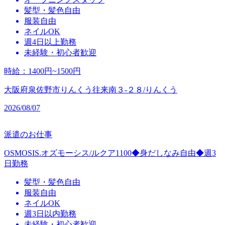
髪型・髪色自由
服装自由
ネイルOK
週4日以上勤務
未経験・初心者歓迎
時給
：
1400円~1500円
大阪府泉佐野市りんくう往来南３‐２８/りんくう
2026/08/07
派遣のお仕事
OSMOSIS.オズモーシス/ルクア1100◆身だしなみ自由◆週3
日勤務
髪型・髪色自由
服装自由
ネイルOK
週3日以内勤務
未経験・初心者歓迎