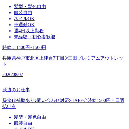
髪型・髪色自由
服装自由
ネイルOK
車通勤OK
週4日以上勤務
未経験・初心者歓迎
時給
：
1400円~1500円
兵庫県神戸市北区上津台7丁目3/三田プレミアムアウトレッ
ト
2026/08/07
派遣のお仕事
昼食代補助あり♪問い合わせ対応STAFF◇時給1500円・日週
払い有
髪型・髪色自由
服装自由