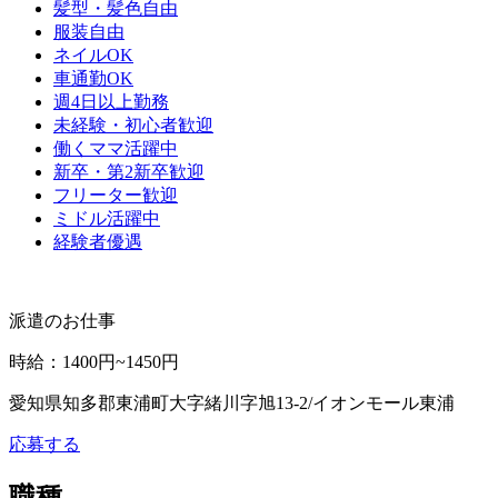
髪型・髪色自由
服装自由
ネイルOK
車通勤OK
週4日以上勤務
未経験・初心者歓迎
働くママ活躍中
新卒・第2新卒歓迎
フリーター歓迎
ミドル活躍中
経験者優遇
派遣のお仕事
時給
：
1400円~1450円
愛知県知多郡東浦町大字緒川字旭13-2/イオンモール東浦
応募する
職種