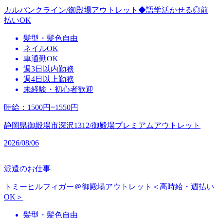
カルバンクライン/御殿場アウトレット◆語学活かせる◎前
払いOK
髪型・髪色自由
ネイルOK
車通勤OK
週3日以内勤務
週4日以上勤務
未経験・初心者歓迎
時給
：
1500円~1550円
静岡県御殿場市深沢1312/御殿場プレミアムアウトレット
2026/08/06
派遣のお仕事
トミーヒルフィガー＠御殿場アウトレット＜高時給・週払い
OK＞
髪型・髪色自由