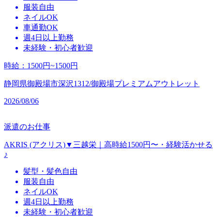
服装自由
ネイルOK
車通勤OK
週4日以上勤務
未経験・初心者歓迎
時給
：
1500円~1500円
静岡県御殿場市深沢1312/御殿場プレミアムアウトレット
2026/08/06
派遣のお仕事
AKRIS (アクリス)▼三越栄｜高時給1500円〜・経験活かせる
♪
髪型・髪色自由
服装自由
ネイルOK
週4日以上勤務
未経験・初心者歓迎