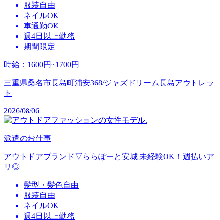
服装自由
ネイルOK
車通勤OK
週4日以上勤務
期間限定
時給
：
1600円~1700円
三重県桑名市長島町浦安368/ジャズドリーム長島アウトレッ
ト
2026/08/06
派遣のお仕事
アウトドアブランド▽ららぽーと安城 未経験OK！週払いア
リ◎
髪型・髪色自由
服装自由
ネイルOK
週4日以上勤務