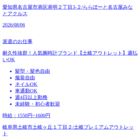
愛知県名古屋市港区港明２丁目3‐２/ららぽーと名古屋みな
とアクルス
2026/08/06
派遣のお仕事
耐久性抜群！人気腕時計ブランド【土岐アウトレット】週払
いOK
髪型・髪色自由
服装自由
ネイルOK
車通勤OK
週4日以上勤務
未経験・初心者歓迎
時給
：
1550円~1600円
岐阜県土岐市土岐ヶ丘１丁目２/土岐プレミアムアウトレッ
ト