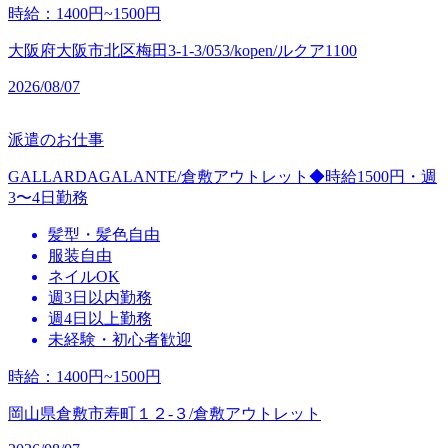
時給
：
1400円~1500円
大阪府大阪市北区梅田3-1-3/053/kopen/ルクア1100
2026/08/07
派遣のお仕事
GALLARDAGALANTE/倉敷アウトレット◆時給1500円・週
3〜4日勤務
髪型・髪色自由
服装自由
ネイルOK
週3日以内勤務
週4日以上勤務
未経験・初心者歓迎
時給
：
1400円~1500円
岡山県倉敷市寿町１２‐３/倉敷アウトレット