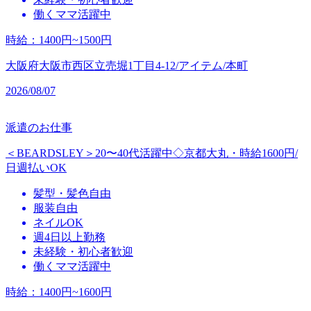
働くママ活躍中
時給
：
1400円~1500円
大阪府大阪市西区立売堀1丁目4-12/アイテム/本町
2026/08/07
派遣のお仕事
＜BEARDSLEY＞20〜40代活躍中◇京都大丸・時給1600円/
日週払いOK
髪型・髪色自由
服装自由
ネイルOK
週4日以上勤務
未経験・初心者歓迎
働くママ活躍中
時給
：
1400円~1600円