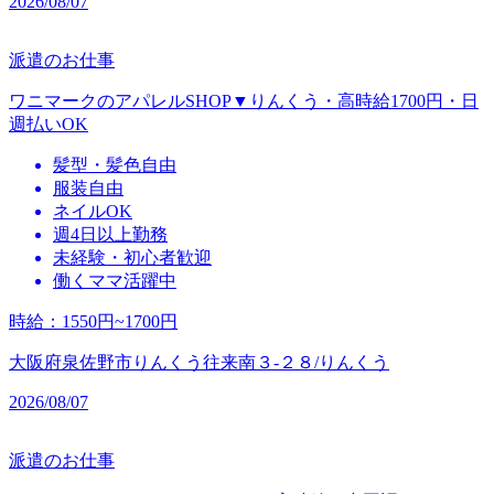
2026/08/07
派遣のお仕事
ワニマークのアパレルSHOP▼りんくう・高時給1700円・日
週払いOK
髪型・髪色自由
服装自由
ネイルOK
週4日以上勤務
未経験・初心者歓迎
働くママ活躍中
時給
：
1550円~1700円
大阪府泉佐野市りんくう往来南３‐２８/りんくう
2026/08/07
派遣のお仕事