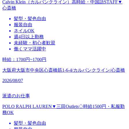
Calvin Klein（カルバンクライン）高時給・中国語STAFF▼
心斎橋
髪型・髪色自由
服装自由
ネイルOK
週4日以上勤務
未経験・初心者歓迎
働くママ活躍中
時給
：
1700円~1700円
大阪府大阪市中央区心斎橋筋1-6-4/カルバンクライン/心斎橋
2026/08/07
派遣のお仕事
POLO RALPH LAUREN▼三田Outlets◇時給1500円・私服勤
務OK
髪型・髪色自由