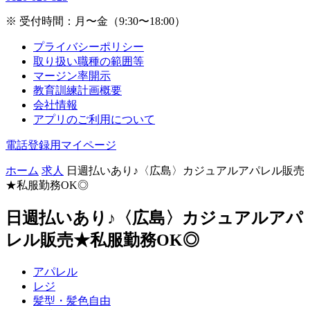
※ 受付時間：月〜金（9:30〜18:00）
プライバシーポリシー
取り扱い職種の範囲等
マージン率開示
教育訓練計画概要
会社情報
アプリのご利用について
電話登録用マイページ
ホーム
求人
日週払いあり♪〈広島〉カジュアルアパレル販売
★私服勤務OK◎
日週払いあり♪〈広島〉カジュアルアパ
レル販売★私服勤務OK◎
アパレル
レジ
髪型・髪色自由