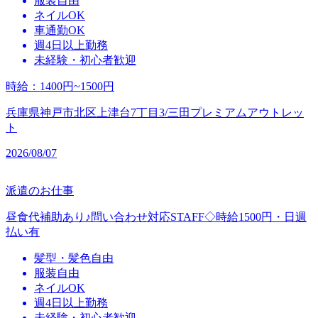
服装自由
ネイルOK
車通勤OK
週4日以上勤務
未経験・初心者歓迎
時給
：
1400円~1500円
兵庫県神戸市北区上津台7丁目3/三田プレミアムアウトレッ
ト
2026/08/07
派遣のお仕事
昼食代補助あり♪問い合わせ対応STAFF◇時給1500円・日週
払い有
髪型・髪色自由
服装自由
ネイルOK
週4日以上勤務
未経験・初心者歓迎