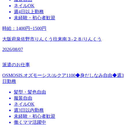
ネイルOK
週4日以上勤務
未経験・初心者歓迎
時給
：
1400円~1500円
大阪府泉佐野市りんくう往来南３‐２８/りんくう
2026/08/07
派遣のお仕事
OSMOSIS.オズモーシス/ルクア1100◆身だしなみ自由◆週3
日勤務
髪型・髪色自由
服装自由
ネイルOK
週3日以内勤務
未経験・初心者歓迎
働くママ活躍中