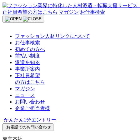
Skip
to
正社員希望の方はこちら
マガジン
お仕事検索
content
ファッション人材リンクについて
お仕事検索
初めての方へ
前払い制度
派遣を知る
事業所案内
正社員希望
の方はこちら
マガジン
ニュース
お問い合わせ
企業ご担当者様
かんたん1分エントリー
お電話でのお問い合わせ
東京本社