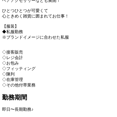
ヘアアクセサリーなども展開！
ひとつひとつが可愛くて
心ときめく雑貨に囲まれてお仕事！
【服装】
◆私服勤務
※ブランドイメージに合わせた私服
◇接客販売
◇レジ会計
◇お包み
◇フィッティング
◇陳列
◇在庫管理
◇その他付帯業務
勤務期間
即日〜長期勤務♪