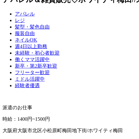
アパレル
レジ
髪型・髪色自由
服装自由
ネイルOK
週4日以上勤務
未経験・初心者歓迎
働くママ活躍中
新卒・第2新卒歓迎
フリーター歓迎
ミドル活躍中
経験者優遇
派遣のお仕事
時給
：
1400円~1500円
大阪府大阪市北区小松原町梅田地下街/ホワイティ梅田