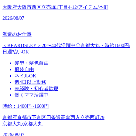
大阪府大阪市西区立売堀1丁目4-12/アイテム/本町
2026/08/07
派遣のお仕事
＜BEARDSLEY＞20〜40代活躍中◇京都大丸・時給1600円/
日週払いOK
髪型・髪色自由
服装自由
ネイルOK
週4日以上勤務
未経験・初心者歓迎
働くママ活躍中
時給
：
1400円~1600円
京都府京都市下京区四条通高倉西入立売西町79
京都大丸/京都大丸
2026/08/07