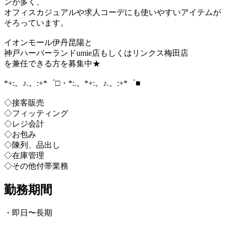
ンが多く、
オフィスカジュアルや求人コーデにも使いやすいアイテムが
そろっています。
イオンモール伊丹昆陽と
神戸ハーバーランドumie店もしくはリンクス梅田店
を兼任できる方を募集中★
*+:。♪.。:+*゜□・*:.。*+:。♪.。:+*゜■
◇接客販売
◇フィッティング
◇レジ会計
◇お包み
◇陳列、品出し
◇在庫管理
◇その他付帯業務
勤務期間
・即日〜長期