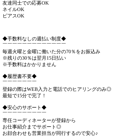
友達同士での応募OK
ネイルOK
ピアスOK
◆手数料なしの週払い制度◆
￣￣￣￣￣￣￣￣￣￣￣￣￣
毎週火曜と金曜に働いた分の70％をお振込み
※残りの30％は翌月15日払い
※手数料はかかりません
◆履歴書不要◆
￣￣￣￣￣￣￣
登録の際はWEB入力と電話でのヒアリングのみ◎
最短で15分で完了！
◆安心のサポート◆
￣￣￣￣￣￣￣￣￣
専任コーディネーターが登録から
お仕事紹介までサポート◎
お顔合わせも営業担当が同行するので安心♪