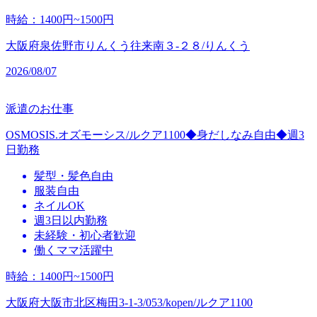
時給
：
1400円~1500円
大阪府泉佐野市りんくう往来南３‐２８/りんくう
2026/08/07
派遣のお仕事
OSMOSIS.オズモーシス/ルクア1100◆身だしなみ自由◆週3
日勤務
髪型・髪色自由
服装自由
ネイルOK
週3日以内勤務
未経験・初心者歓迎
働くママ活躍中
時給
：
1400円~1500円
大阪府大阪市北区梅田3-1-3/053/kopen/ルクア1100