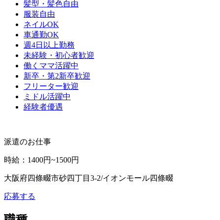
髪型・髪色自由
服装自由
ネイルOK
車通勤OK
週4日以上勤務
未経験・初心者歓迎
働くママ活躍中
新卒・第2新卒歓迎
フリーター歓迎
ミドル活躍中
経験者優遇
派遣のお仕事
時給
：
1400円~1500円
大阪府四條畷市砂四丁目3-2/イオンモール四條畷
応募する
職種