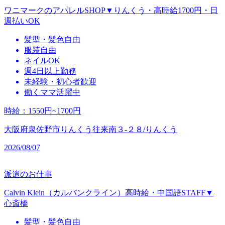
ワニマークのアパレルSHOP▼りんくう・高時給1700円・日
週払いOK
髪型・髪色自由
服装自由
ネイルOK
週4日以上勤務
未経験・初心者歓迎
働くママ活躍中
時給
：
1550円~1700円
大阪府泉佐野市りんくう往来南３‐２８/りんくう
2026/08/07
派遣のお仕事
Calvin Klein（カルバンクライン）高時給・中国語STAFF▼
心斎橋
髪型・髪色自由