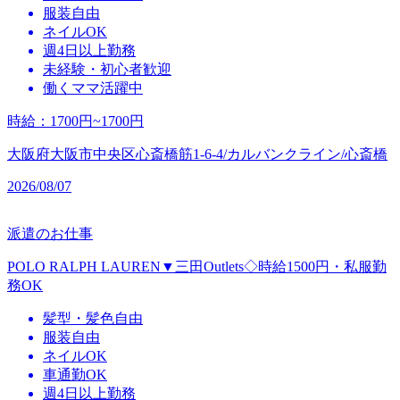
服装自由
ネイルOK
週4日以上勤務
未経験・初心者歓迎
働くママ活躍中
時給
：
1700円~1700円
大阪府大阪市中央区心斎橋筋1-6-4/カルバンクライン/心斎橋
2026/08/07
派遣のお仕事
POLO RALPH LAUREN▼三田Outlets◇時給1500円・私服勤
務OK
髪型・髪色自由
服装自由
ネイルOK
車通勤OK
週4日以上勤務