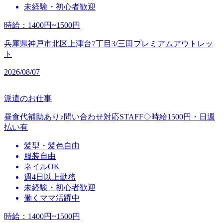
未経験・初心者歓迎
時給
：
1400円~1500円
兵庫県神戸市北区上津台7丁目3/三田プレミアムアウトレッ
ト
2026/08/07
派遣のお仕事
昼食代補助あり♪問い合わせ対応STAFF◇時給1500円・日週
払い有
髪型・髪色自由
服装自由
ネイルOK
週4日以上勤務
未経験・初心者歓迎
働くママ活躍中
時給
：
1400円~1500円