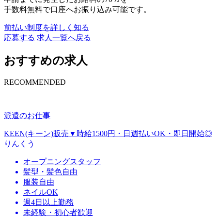
手数料無料で口座へお振り込み可能です。
前払い制度を詳しく知る
応募する
求人一覧へ戻る
おすすめの求人
RECOMMENDED
派遣のお仕事
KEEN(キーン)販売▼時給1500円・日週払いOK・即日開始◎
りんくう
オープニングスタッフ
髪型・髪色自由
服装自由
ネイルOK
週4日以上勤務
未経験・初心者歓迎