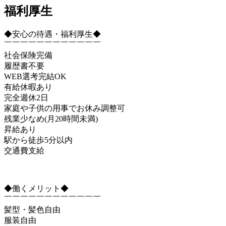
福利厚生
◆安心の待遇・福利厚生◆
￣￣￣￣￣￣￣￣￣￣￣￣
社会保険完備
履歴書不要
WEB選考完結OK
有給休暇あり
完全週休2日
家庭や子供の用事でお休み調整可
残業少なめ(月20時間未満)
昇給あり
駅から徒歩5分以内
交通費支給
◆働くメリット◆
￣￣￣￣￣￣￣￣￣￣￣￣
髪型・髪色自由
服装自由