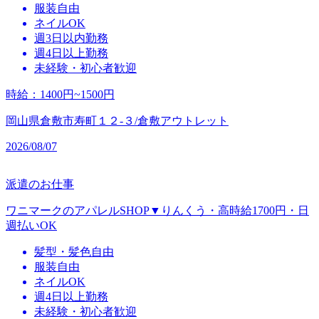
服装自由
ネイルOK
週3日以内勤務
週4日以上勤務
未経験・初心者歓迎
時給
：
1400円~1500円
岡山県倉敷市寿町１２‐３/倉敷アウトレット
2026/08/07
派遣のお仕事
ワニマークのアパレルSHOP▼りんくう・高時給1700円・日
週払いOK
髪型・髪色自由
服装自由
ネイルOK
週4日以上勤務
未経験・初心者歓迎