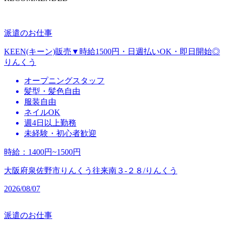
派遣のお仕事
KEEN(キーン)販売▼時給1500円・日週払いOK・即日開始◎
りんくう
オープニングスタッフ
髪型・髪色自由
服装自由
ネイルOK
週4日以上勤務
未経験・初心者歓迎
時給
：
1400円~1500円
大阪府泉佐野市りんくう往来南３‐２８/りんくう
2026/08/07
派遣のお仕事