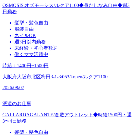
OSMOSIS.オズモーシス/ルクア1100◆身だしなみ自由◆週3
日勤務
髪型・髪色自由
服装自由
ネイルOK
週3日以内勤務
未経験・初心者歓迎
働くママ活躍中
時給
：
1400円~1500円
大阪府大阪市北区梅田3-1-3/053/kopen/ルクア1100
2026/08/07
派遣のお仕事
GALLARDAGALANTE/倉敷アウトレット◆時給1500円・週
3〜4日勤務
髪型・髪色自由