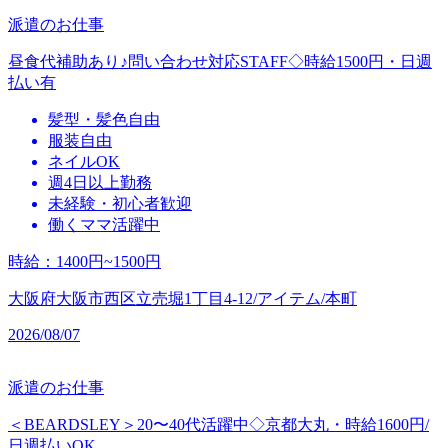
派遣のお仕事
昼食代補助あり♪問い合わせ対応STAFF◇時給1500円・日週
払い有
髪型・髪色自由
服装自由
ネイルOK
週4日以上勤務
未経験・初心者歓迎
働くママ活躍中
時給
：
1400円~1500円
大阪府大阪市西区立売堀1丁目4-12/アイテム/本町
2026/08/07
派遣のお仕事
＜BEARDSLEY＞20〜40代活躍中◇京都大丸・時給1600円/
日週払いOK