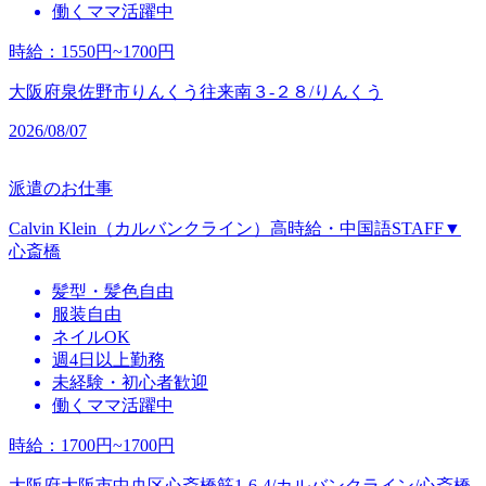
働くママ活躍中
時給
：
1550円~1700円
大阪府泉佐野市りんくう往来南３‐２８/りんくう
2026/08/07
派遣のお仕事
Calvin Klein（カルバンクライン）高時給・中国語STAFF▼
心斎橋
髪型・髪色自由
服装自由
ネイルOK
週4日以上勤務
未経験・初心者歓迎
働くママ活躍中
時給
：
1700円~1700円
大阪府大阪市中央区心斎橋筋1-6-4/カルバンクライン/心斎橋