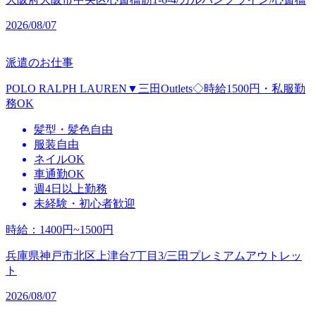
2026/08/07
派遣のお仕事
POLO RALPH LAUREN▼三田Outlets◇時給1500円・私服勤
務OK
髪型・髪色自由
服装自由
ネイルOK
車通勤OK
週4日以上勤務
未経験・初心者歓迎
時給
：
1400円~1500円
兵庫県神戸市北区上津台7丁目3/三田プレミアムアウトレッ
ト
2026/08/07