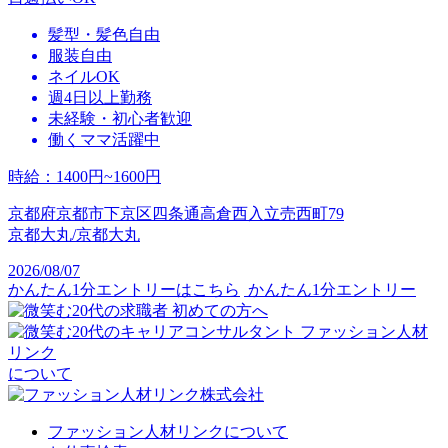
髪型・髪色自由
服装自由
ネイルOK
週4日以上勤務
未経験・初心者歓迎
働くママ活躍中
時給
：
1400円~1600円
京都府京都市下京区四条通高倉西入立売西町79
京都大丸/京都大丸
2026/08/07
かんたん1分エントリーはこちら
かんたん1分エントリー
初めての方へ
ファッション人材
リンク
について
ファッション人材リンクについて