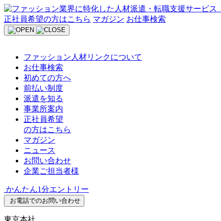
Skip
to
正社員希望の方はこちら
マガジン
お仕事検索
content
ファッション人材リンクについて
お仕事検索
初めての方へ
前払い制度
派遣を知る
事業所案内
正社員希望
の方はこちら
マガジン
ニュース
お問い合わせ
企業ご担当者様
かんたん1分エントリー
お電話でのお問い合わせ
東京本社