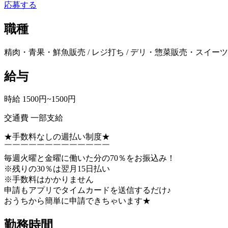
応募する
職種
精肉・青果・鮮魚販売 / レジ打ち / デリ・惣菜販売・スイー
給与
時給 1500円~1500円
交通費 一部支給
★手数料なしの週払い制度★
￣￣￣￣￣￣￣￣￣￣￣￣￣
毎週火曜と金曜に働いた分の70％をお振込み！
※残りの30％は翌月15日払い
※手数料はかかりません
申請もアプリでタイムカードを送信するだけ♪
おうちから簡単に申請できちゃいます★
勤務時間