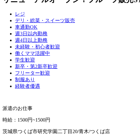
レジ
デリ・総菜・スイーツ販売
車通勤OK
週3日以内勤務
週4日以上勤務
未経験・初心者歓迎
働くママ活躍中
学生歓迎
新卒・第2新卒歓迎
フリーター歓迎
制服あり
経験者優遇
派遣のお仕事
時給
：
1500円~1500円
茨城県つくば市研究学園二丁目20/青木/つくば店