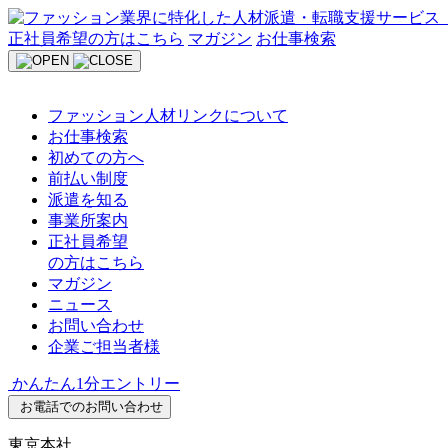
Skip
to
正社員希望の方はこちら
マガジン
お仕事検索
content
ファッション人材リンクについて
お仕事検索
初めての方へ
前払い制度
派遣を知る
事業所案内
正社員希望
の方はこちら
マガジン
ニュース
お問い合わせ
企業ご担当者様
かんたん1分エントリー
お電話でのお問い合わせ
東京本社