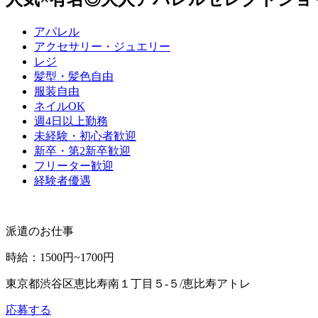
アパレル
アクセサリー・ジュエリー
レジ
髪型・髪色自由
服装自由
ネイルOK
週4日以上勤務
未経験・初心者歓迎
新卒・第2新卒歓迎
フリーター歓迎
経験者優遇
派遣のお仕事
時給
：
1500円~1700円
東京都渋谷区恵比寿南１丁目５‐５/恵比寿アトレ
応募する