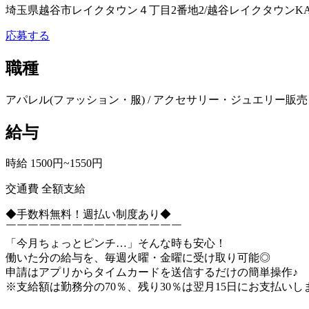
埼玉県越谷市レイクタウン４丁目2番地2/越谷レイクタウンKA
応募する
職種
アパレル(ファッション・服) / アクセサリー・ジュエリー販売 
給与
時給 1500円~1550円
交通費 全額支給
◆手数料無料！週払い制度あり◆
￣￣￣￣￣￣￣￣￣￣￣￣￣￣￣￣
「今月ちょっとピンチ…」そんな時も安心！
働いた分の給与を、毎週火曜・金曜に受け取り可能◎
申請はアプリからタイムカードを送信するだけの簡単操作♪
※支給額は勤務分の70％、残り30％は翌月15日にお支払いし