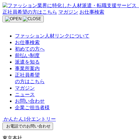
Skip
to
正社員希望の方はこちら
マガジン
お仕事検索
content
ファッション人材リンクについて
お仕事検索
初めての方へ
前払い制度
派遣を知る
事業所案内
正社員希望
の方はこちら
マガジン
ニュース
お問い合わせ
企業ご担当者様
かんたん1分エントリー
お電話でのお問い合わせ
東京本社