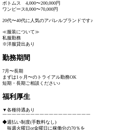
ボトムス 4,000〜200,000円
ワンピース8,000〜70,000円
20代〜40代に人気のアパレルブランドです♪
≪服装について≫
私服勤務
※洋服貸出あり
勤務期間
7月〜長期
まずは1ヶ月〜のトライアル勤務OK
短期・長期ご相談ください♪
福利厚生
▼各種待遇あり
￣￣￣￣￣￣￣￣￣￣￣￣￣￣￣￣￣￣￣
◆週払い制度(手数料なし)
毎週火曜日or金曜日に稼働分の70％を