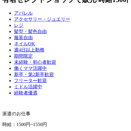
アパレル
アクセサリー・ジュエリー
レジ
髪型・髪色自由
服装自由
ネイルOK
週4日以上勤務
期間限定
未経験・初心者歓迎
働くママ活躍中
新卒・第2新卒歓迎
フリーター歓迎
ミドル活躍中
経験者優遇
派遣のお仕事
時給
：
1500円~1550円