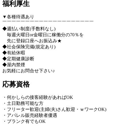
福利厚生
▼各種待遇あり
￣￣￣￣￣￣￣￣￣￣￣￣￣￣￣￣￣￣￣￣
◆週払い制度(手数料なし)
毎週火曜日or金曜日に稼働分の70％を
先に登録口座へお振込み★
◆社会保険完備(規定あり)
◆有給休暇
◆定期健康診断
◆屋内禁煙
お気軽にお問合せ下さい♪
応募資格
・何かしらの接客経験があればOK
・土日勤務可能な方
・フリーター歓迎(主婦(夫)さん歓迎・ｗワークOK)
・アパレル販売経験者優遇
・ブランク有でもOK