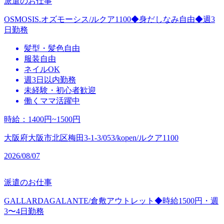
派遣のお仕事
OSMOSIS.オズモーシス/ルクア1100◆身だしなみ自由◆週3
日勤務
髪型・髪色自由
服装自由
ネイルOK
週3日以内勤務
未経験・初心者歓迎
働くママ活躍中
時給
：
1400円~1500円
大阪府大阪市北区梅田3-1-3/053/kopen/ルクア1100
2026/08/07
派遣のお仕事
GALLARDAGALANTE/倉敷アウトレット◆時給1500円・週
3〜4日勤務