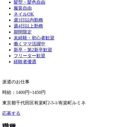
髪型・髪色自由
服装自由
ネイルOK
週3日以内勤務
週4日以上勤務
期間限定
未経験・初心者歓迎
働くママ活躍中
新卒・第2新卒歓迎
フリーター歓迎
経験者優遇
派遣のお仕事
時給
：
1400円~1450円
東京都千代田区有楽町2-5-1/有楽町ルミネ
応募する
職種