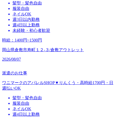
髪型・髪色自由
服装自由
ネイルOK
週3日以内勤務
週4日以上勤務
未経験・初心者歓迎
時給
：
1400円~1500円
岡山県倉敷市寿町１２‐３/倉敷アウトレット
2026/08/07
派遣のお仕事
ワニマークのアパレルSHOP▼りんくう・高時給1700円・日
週払いOK
髪型・髪色自由
服装自由
ネイルOK
週4日以上勤務