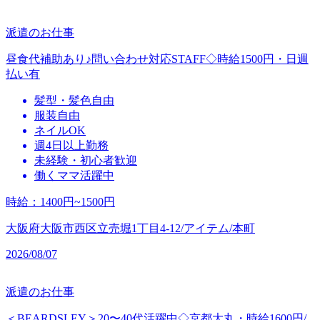
派遣のお仕事
昼食代補助あり♪問い合わせ対応STAFF◇時給1500円・日週
払い有
髪型・髪色自由
服装自由
ネイルOK
週4日以上勤務
未経験・初心者歓迎
働くママ活躍中
時給
：
1400円~1500円
大阪府大阪市西区立売堀1丁目4-12/アイテム/本町
2026/08/07
派遣のお仕事
＜BEARDSLEY＞20〜40代活躍中◇京都大丸・時給1600円/