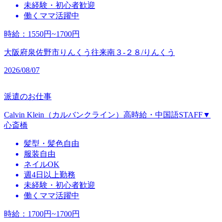
未経験・初心者歓迎
働くママ活躍中
時給
：
1550円~1700円
大阪府泉佐野市りんくう往来南３‐２８/りんくう
2026/08/07
派遣のお仕事
Calvin Klein（カルバンクライン）高時給・中国語STAFF▼
心斎橋
髪型・髪色自由
服装自由
ネイルOK
週4日以上勤務
未経験・初心者歓迎
働くママ活躍中
時給
：
1700円~1700円