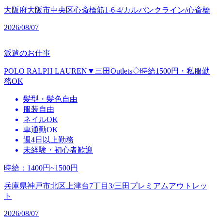
大阪府大阪市中央区心斎橋筋1-6-4/カルバンクライン/心斎橋
2026/08/07
派遣のお仕事
POLO RALPH LAUREN▼三田Outlets◇時給1500円・私服勤
務OK
髪型・髪色自由
服装自由
ネイルOK
車通勤OK
週4日以上勤務
未経験・初心者歓迎
時給
：
1400円~1500円
兵庫県神戸市北区上津台7丁目3/三田プレミアムアウトレッ
ト
2026/08/07