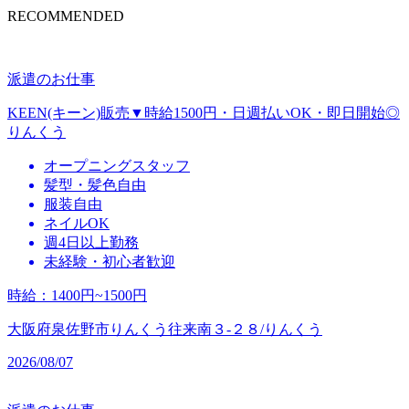
RECOMMENDED
派遣のお仕事
KEEN(キーン)販売▼時給1500円・日週払いOK・即日開始◎
りんくう
オープニングスタッフ
髪型・髪色自由
服装自由
ネイルOK
週4日以上勤務
未経験・初心者歓迎
時給
：
1400円~1500円
大阪府泉佐野市りんくう往来南３‐２８/りんくう
2026/08/07