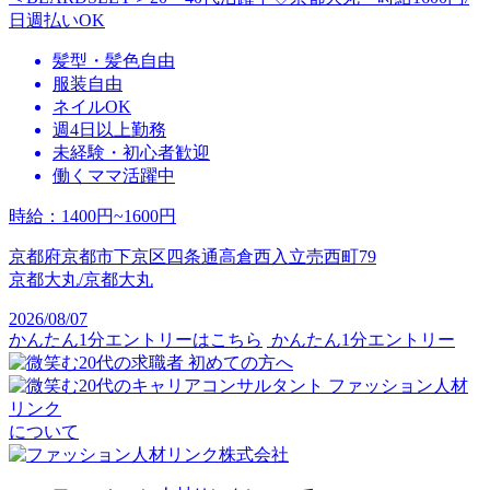
日週払いOK
髪型・髪色自由
服装自由
ネイルOK
週4日以上勤務
未経験・初心者歓迎
働くママ活躍中
時給
：
1400円~1600円
京都府京都市下京区四条通高倉西入立売西町79
京都大丸/京都大丸
2026/08/07
かんたん1分エントリーはこちら
かんたん1分エントリー
初めての方へ
ファッション人材
リンク
について