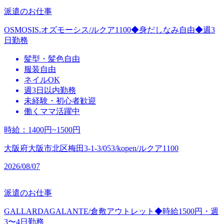
派遣のお仕事
OSMOSIS.オズモーシス/ルクア1100◆身だしなみ自由◆週3
日勤務
髪型・髪色自由
服装自由
ネイルOK
週3日以内勤務
未経験・初心者歓迎
働くママ活躍中
時給
：
1400円~1500円
大阪府大阪市北区梅田3-1-3/053/kopen/ルクア1100
2026/08/07
派遣のお仕事
GALLARDAGALANTE/倉敷アウトレット◆時給1500円・週
3〜4日勤務