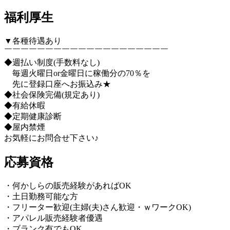
福利厚生
▼各種待遇あり
￣￣￣￣￣￣￣￣￣￣￣￣￣￣￣￣￣￣￣￣
◆週払い制度(手数料なし)
毎週火曜日or金曜日に稼働分の70％を
先に登録口座へお振込み★
◆社会保険完備(規定あり)
◆有給休暇
◆定期健康診断
◆屋内禁煙
お気軽にお問合せ下さい♪
応募資格
・何かしらの販売経験があればOK
・土日勤務可能な方
・フリーター歓迎(主婦(夫)さん歓迎・ｗワークOK)
・アパレル販売経験者優遇
・ブランク有でもOK