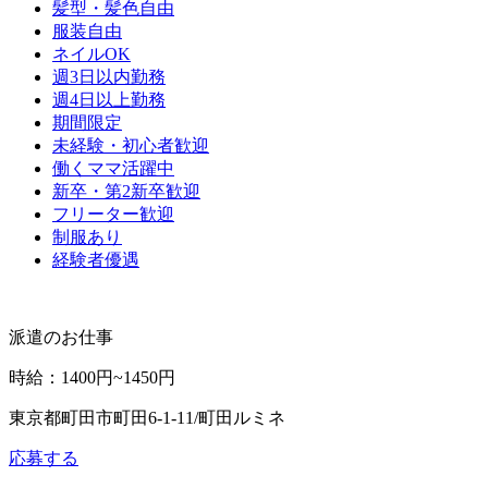
髪型・髪色自由
服装自由
ネイルOK
週3日以内勤務
週4日以上勤務
期間限定
未経験・初心者歓迎
働くママ活躍中
新卒・第2新卒歓迎
フリーター歓迎
制服あり
経験者優遇
派遣のお仕事
時給
：
1400円~1450円
東京都町田市町田6-1-11/町田ルミネ
応募する