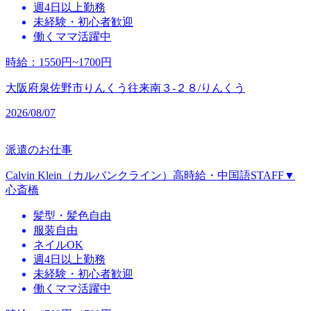
週4日以上勤務
未経験・初心者歓迎
働くママ活躍中
時給
：
1550円~1700円
大阪府泉佐野市りんくう往来南３‐２８/りんくう
2026/08/07
派遣のお仕事
Calvin Klein（カルバンクライン）高時給・中国語STAFF▼
心斎橋
髪型・髪色自由
服装自由
ネイルOK
週4日以上勤務
未経験・初心者歓迎
働くママ活躍中