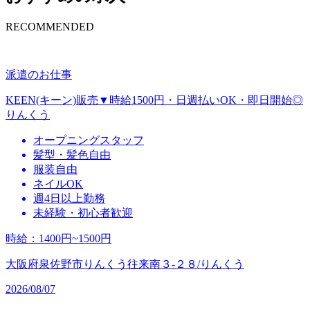
RECOMMENDED
派遣のお仕事
KEEN(キーン)販売▼時給1500円・日週払いOK・即日開始◎
りんくう
オープニングスタッフ
髪型・髪色自由
服装自由
ネイルOK
週4日以上勤務
未経験・初心者歓迎
時給
：
1400円~1500円
大阪府泉佐野市りんくう往来南３‐２８/りんくう
2026/08/07