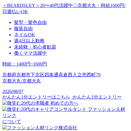
＜BEARDSLEY＞20〜40代活躍中◇京都大丸・時給1600円/
日週払いOK
髪型・髪色自由
服装自由
ネイルOK
週4日以上勤務
未経験・初心者歓迎
働くママ活躍中
時給
：
1400円~1600円
京都府京都市下京区四条通高倉西入立売西町79
京都大丸/京都大丸
2026/08/07
かんたん1分エントリーはこちら
かんたん1分エントリー
初めての方へ
ファッション人材
リンク
について