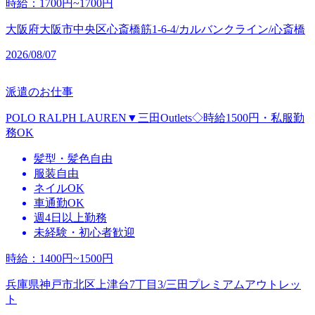
時給
：
1700円~1700円
大阪府大阪市中央区心斎橋筋1-6-4/カルバンクライン/心斎橋
2026/08/07
派遣のお仕事
POLO RALPH LAUREN▼三田Outlets◇時給1500円・私服勤
務OK
髪型・髪色自由
服装自由
ネイルOK
車通勤OK
週4日以上勤務
未経験・初心者歓迎
時給
：
1400円~1500円
兵庫県神戸市北区上津台7丁目3/三田プレミアムアウトレッ
ト