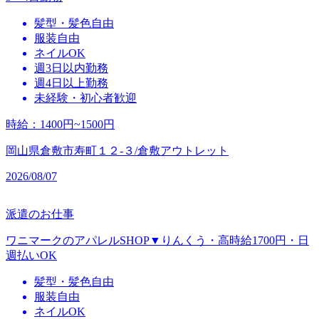
髪型・髪色自由
服装自由
ネイルOK
週3日以内勤務
週4日以上勤務
未経験・初心者歓迎
時給
：
1400円~1500円
岡山県倉敷市寿町１２‐３/倉敷アウトレット
2026/08/07
派遣のお仕事
ワニマークのアパレルSHOP▼りんくう・高時給1700円・日
週払いOK
髪型・髪色自由
服装自由
ネイルOK