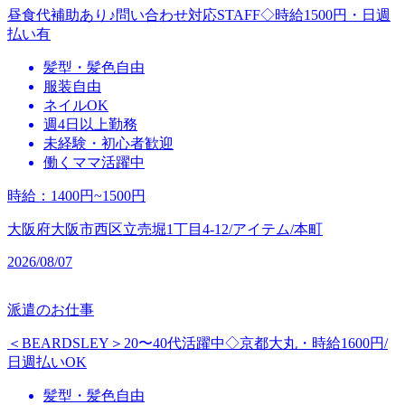
昼食代補助あり♪問い合わせ対応STAFF◇時給1500円・日週
払い有
髪型・髪色自由
服装自由
ネイルOK
週4日以上勤務
未経験・初心者歓迎
働くママ活躍中
時給
：
1400円~1500円
大阪府大阪市西区立売堀1丁目4-12/アイテム/本町
2026/08/07
派遣のお仕事
＜BEARDSLEY＞20〜40代活躍中◇京都大丸・時給1600円/
日週払いOK
髪型・髪色自由