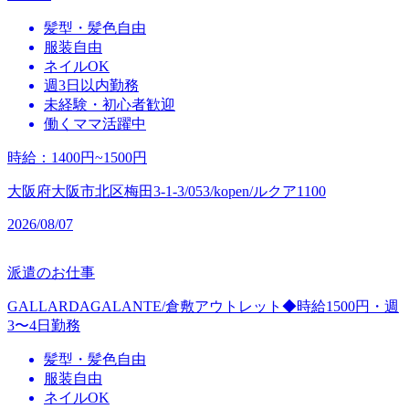
髪型・髪色自由
服装自由
ネイルOK
週3日以内勤務
未経験・初心者歓迎
働くママ活躍中
時給
：
1400円~1500円
大阪府大阪市北区梅田3-1-3/053/kopen/ルクア1100
2026/08/07
派遣のお仕事
GALLARDAGALANTE/倉敷アウトレット◆時給1500円・週
3〜4日勤務
髪型・髪色自由
服装自由
ネイルOK