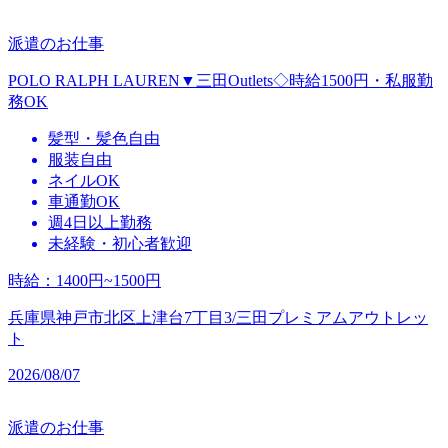
派遣のお仕事
POLO RALPH LAUREN▼三田Outlets◇時給1500円・私服勤
務OK
髪型・髪色自由
服装自由
ネイルOK
車通勤OK
週4日以上勤務
未経験・初心者歓迎
時給
：
1400円~1500円
兵庫県神戸市北区上津台7丁目3/三田プレミアムアウトレッ
ト
2026/08/07
派遣のお仕事