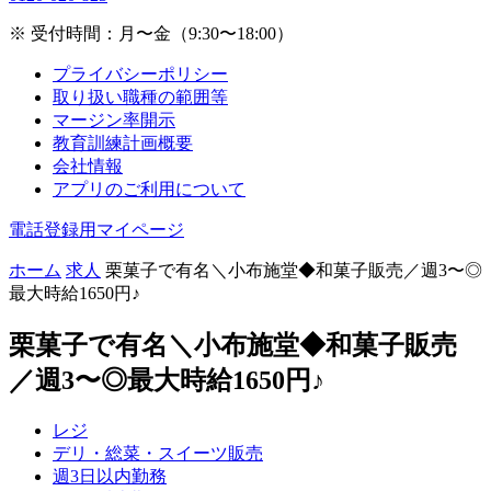
※ 受付時間：月〜金（9:30〜18:00）
プライバシーポリシー
取り扱い職種の範囲等
マージン率開示
教育訓練計画概要
会社情報
アプリのご利用について
電話登録用マイページ
ホーム
求人
栗菓子で有名＼小布施堂◆和菓子販売／週3〜◎
最大時給1650円♪
栗菓子で有名＼小布施堂◆和菓子販売
／週3〜◎最大時給1650円♪
レジ
デリ・総菜・スイーツ販売
週3日以内勤務