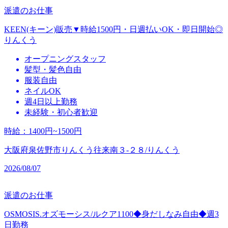
派遣のお仕事
KEEN(キーン)販売▼時給1500円・日週払いOK・即日開始◎
りんくう
オープニングスタッフ
髪型・髪色自由
服装自由
ネイルOK
週4日以上勤務
未経験・初心者歓迎
時給
：
1400円~1500円
大阪府泉佐野市りんくう往来南３‐２８/りんくう
2026/08/07
派遣のお仕事
OSMOSIS.オズモーシス/ルクア1100◆身だしなみ自由◆週3
日勤務