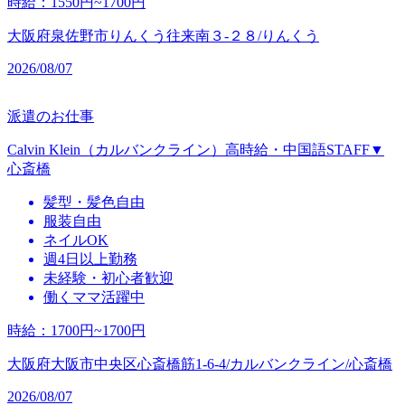
時給
：
1550円~1700円
大阪府泉佐野市りんくう往来南３‐２８/りんくう
2026/08/07
派遣のお仕事
Calvin Klein（カルバンクライン）高時給・中国語STAFF▼
心斎橋
髪型・髪色自由
服装自由
ネイルOK
週4日以上勤務
未経験・初心者歓迎
働くママ活躍中
時給
：
1700円~1700円
大阪府大阪市中央区心斎橋筋1-6-4/カルバンクライン/心斎橋
2026/08/07