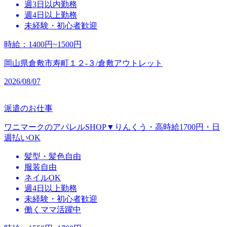
週3日以内勤務
週4日以上勤務
未経験・初心者歓迎
時給
：
1400円~1500円
岡山県倉敷市寿町１２‐３/倉敷アウトレット
2026/08/07
派遣のお仕事
ワニマークのアパレルSHOP▼りんくう・高時給1700円・日
週払いOK
髪型・髪色自由
服装自由
ネイルOK
週4日以上勤務
未経験・初心者歓迎
働くママ活躍中