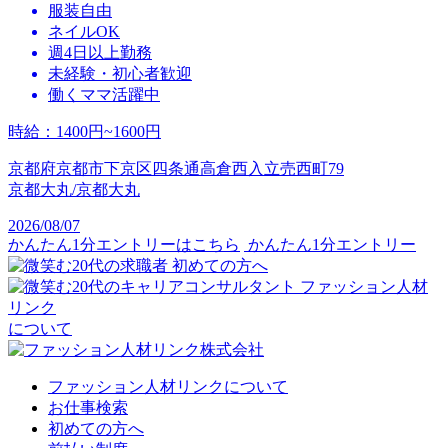
服装自由
ネイルOK
週4日以上勤務
未経験・初心者歓迎
働くママ活躍中
時給
：
1400円~1600円
京都府京都市下京区四条通高倉西入立売西町79
京都大丸/京都大丸
2026/08/07
かんたん1分エントリーはこちら
かんたん1分エントリー
初めての方へ
ファッション人材
リンク
について
ファッション人材リンクについて
お仕事検索
初めての方へ