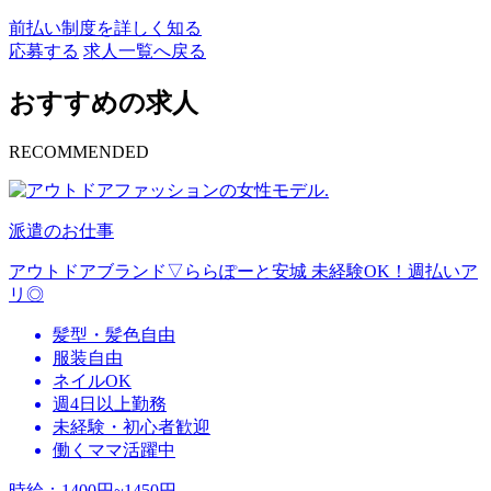
前払い制度を詳しく知る
応募する
求人一覧へ戻る
おすすめの求人
RECOMMENDED
派遣のお仕事
アウトドアブランド▽ららぽーと安城 未経験OK！週払いア
リ◎
髪型・髪色自由
服装自由
ネイルOK
週4日以上勤務
未経験・初心者歓迎
働くママ活躍中
時給
：
1400円~1450円