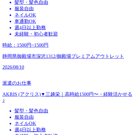
髪型・髪色自由
服装自由
ネイルOK
車通勤OK
週4日以上勤務
未経験・初心者歓迎
時給
：
1500円~1500円
静岡県御殿場市深沢1312/御殿場プレミアムアウトレット
2026/08/10
派遣のお仕事
AKRIS (アクリス)▼三越栄｜高時給1500円〜・経験活かせる
♪
髪型・髪色自由
服装自由
ネイルOK
週4日以上勤務