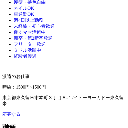
髪型・髪色自由
ネイルOK
車通勤OK
週4日以上勤務
未経験・初心者歓迎
働くママ活躍中
新卒・第2新卒歓迎
フリーター歓迎
ミドル活躍中
経験者優遇
派遣のお仕事
時給
：
1500円~1500円
東京都東久留米市本町３丁目８‐１/イトーヨーカドー東久留
米
応募する
職種