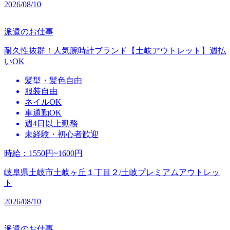
2026/08/10
派遣のお仕事
耐久性抜群！人気腕時計ブランド【土岐アウトレット】週払
いOK
髪型・髪色自由
服装自由
ネイルOK
車通勤OK
週4日以上勤務
未経験・初心者歓迎
時給
：
1550円~1600円
岐阜県土岐市土岐ヶ丘１丁目２/土岐プレミアムアウトレッ
ト
2026/08/10
派遣のお仕事