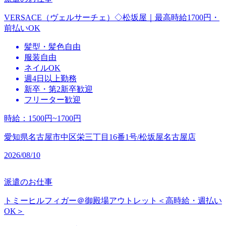
VERSACE（ヴェルサーチェ）◇松坂屋｜最高時給1700円・
前払いOK
髪型・髪色自由
服装自由
ネイルOK
週4日以上勤務
新卒・第2新卒歓迎
フリーター歓迎
時給
：
1500円~1700円
愛知県名古屋市中区栄三丁目16番1号/松坂屋名古屋店
2026/08/10
派遣のお仕事
トミーヒルフィガー＠御殿場アウトレット＜高時給・週払い
OK＞