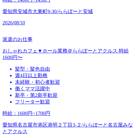
愛知県安城市大東町9-30/ららぽーと安城
2026/08/10
派遣のお仕事
おしゃれカフェ▼ホール業務＠ららぽーとアクルス 時給
1600円〜
髪型・髪色自由
週4日以上勤務
未経験・初心者歓迎
働くママ活躍中
新卒・第2新卒歓迎
フリーター歓迎
時給
：
1600円~1700円
愛知県名古屋市港区港明２丁目3‐２/ららぽーと名古屋みな
とアクルス