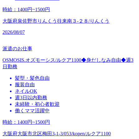
時給
：
1400円~1500円
大阪府泉佐野市りんくう往来南３‐２８/りんくう
2026/08/07
派遣のお仕事
OSMOSIS.オズモーシス/ルクア1100◆身だしなみ自由◆週3
日勤務
髪型・髪色自由
服装自由
ネイルOK
週3日以内勤務
未経験・初心者歓迎
働くママ活躍中
時給
：
1400円~1500円
大阪府大阪市北区梅田3-1-3/053/kopen/ルクア1100