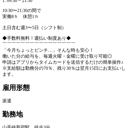
1. 09:30 ~ 21:30
10:30〜21:30の間で
実働8ｈ 休憩1ｈ
土日含む週3〜5日（シフト制）
◆手数料無料！週払い制度あり◆
￣￣￣￣￣￣￣￣￣￣￣￣￣￣￣￣
「今月ちょっとピンチ…」そんな時も安心！
働いた分の給与を、毎週火曜・金曜に受け取り可能◎
申請はアプリからタイムカードを送信するだけの簡単操作♪
※支給額は勤務分の70％、残り30％は翌月15日にお支払いし
ます。
雇用形態
派遣
勤務地
山手線新宿駅 徒歩3分