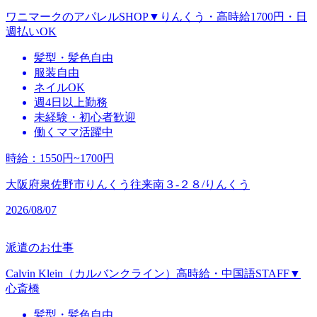
ワニマークのアパレルSHOP▼りんくう・高時給1700円・日
週払いOK
髪型・髪色自由
服装自由
ネイルOK
週4日以上勤務
未経験・初心者歓迎
働くママ活躍中
時給
：
1550円~1700円
大阪府泉佐野市りんくう往来南３‐２８/りんくう
2026/08/07
派遣のお仕事
Calvin Klein（カルバンクライン）高時給・中国語STAFF▼
心斎橋
髪型・髪色自由