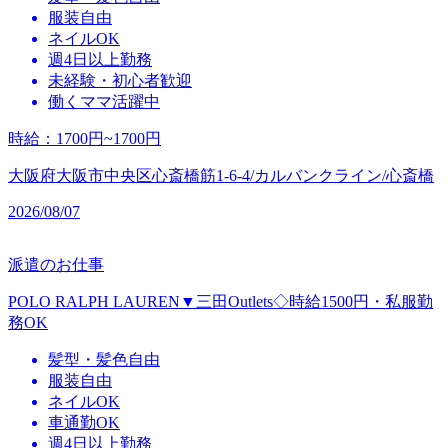
服装自由
ネイルOK
週4日以上勤務
未経験・初心者歓迎
働くママ活躍中
時給
：
1700円~1700円
大阪府大阪市中央区心斎橋筋1-6-4/カルバンクライン/心斎橋
2026/08/07
派遣のお仕事
POLO RALPH LAUREN▼三田Outlets◇時給1500円・私服勤
務OK
髪型・髪色自由
服装自由
ネイルOK
車通勤OK
週4日以上勤務