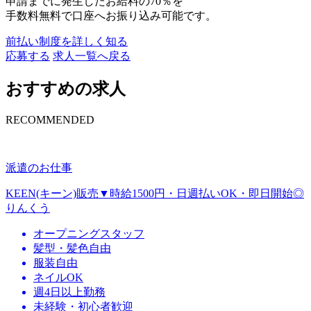
申請までに発生したお給料の70％を
手数料無料で口座へお振り込み可能です。
前払い制度を詳しく知る
応募する
求人一覧へ戻る
おすすめの求人
RECOMMENDED
派遣のお仕事
KEEN(キーン)販売▼時給1500円・日週払いOK・即日開始◎
りんくう
オープニングスタッフ
髪型・髪色自由
服装自由
ネイルOK
週4日以上勤務
未経験・初心者歓迎