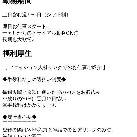
勤務期間
土日含む週3〜5日（シフト制）
即日お仕事スタート！
一ヵ月からのトライアル勤務OK◎
長期も大歓迎♪
福利厚生
【 ファッション人材リンクでのお仕事ご紹介 】
◆手数料なしの週払い制度◆
￣￣￣￣￣￣￣￣￣￣￣￣￣
毎週火曜と金曜に働いた分の70％をお振込み
※残りの30％は翌月15日払い
※手数料はかかりません
◆履歴書不要◆
￣￣￣￣￣￣￣
登録の際はWEB入力と電話でのヒアリングのみ◎
最短で15分で完了！