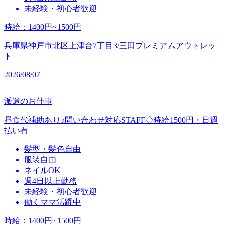
未経験・初心者歓迎
時給
：
1400円~1500円
兵庫県神戸市北区上津台7丁目3/三田プレミアムアウトレッ
ト
2026/08/07
派遣のお仕事
昼食代補助あり♪問い合わせ対応STAFF◇時給1500円・日週
払い有
髪型・髪色自由
服装自由
ネイルOK
週4日以上勤務
未経験・初心者歓迎
働くママ活躍中
時給
：
1400円~1500円