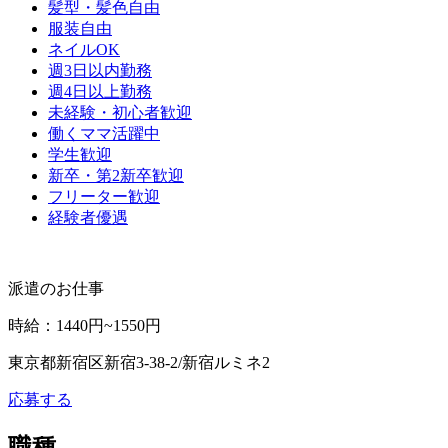
髪型・髪色自由
服装自由
ネイルOK
週3日以内勤務
週4日以上勤務
未経験・初心者歓迎
働くママ活躍中
学生歓迎
新卒・第2新卒歓迎
フリーター歓迎
経験者優遇
派遣のお仕事
時給
：
1440円~1550円
東京都新宿区新宿3‐38‐2/新宿ルミネ2
応募する
職種