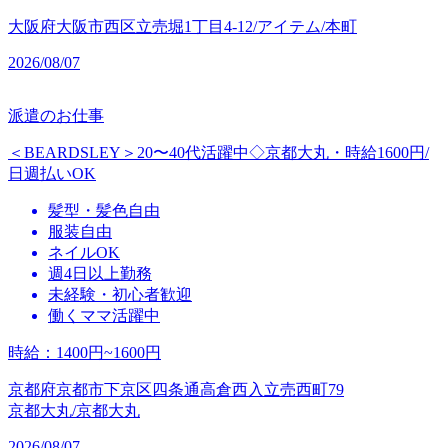
大阪府大阪市西区立売堀1丁目4-12/アイテム/本町
2026/08/07
派遣のお仕事
＜BEARDSLEY＞20〜40代活躍中◇京都大丸・時給1600円/
日週払いOK
髪型・髪色自由
服装自由
ネイルOK
週4日以上勤務
未経験・初心者歓迎
働くママ活躍中
時給
：
1400円~1600円
京都府京都市下京区四条通高倉西入立売西町79
京都大丸/京都大丸
2026/08/07