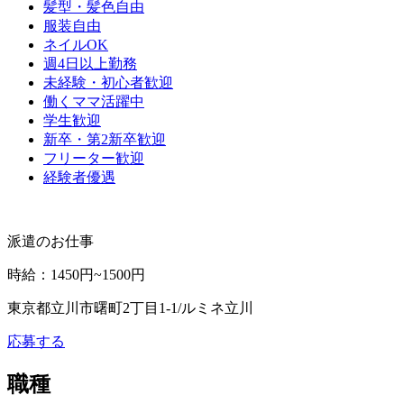
髪型・髪色自由
服装自由
ネイルOK
週4日以上勤務
未経験・初心者歓迎
働くママ活躍中
学生歓迎
新卒・第2新卒歓迎
フリーター歓迎
経験者優遇
派遣のお仕事
時給
：
1450円~1500円
東京都立川市曙町2丁目1-1/ルミネ立川
応募する
職種