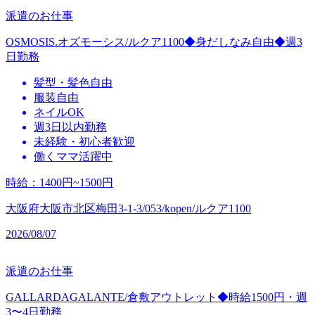
派遣のお仕事
OSMOSIS.オズモーシス/ルクア1100◆身だしなみ自由◆週3
日勤務
髪型・髪色自由
服装自由
ネイルOK
週3日以内勤務
未経験・初心者歓迎
働くママ活躍中
時給
：
1400円~1500円
大阪府大阪市北区梅田3-1-3/053/kopen/ルクア1100
2026/08/07
派遣のお仕事
GALLARDAGALANTE/倉敷アウトレット◆時給1500円・週
3〜4日勤務