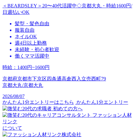
＜BEARDSLEY＞20〜40代活躍中◇京都大丸・時給1600円/
日週払いOK
髪型・髪色自由
服装自由
ネイルOK
週4日以上勤務
未経験・初心者歓迎
働くママ活躍中
時給
：
1400円~1600円
京都府京都市下京区四条通高倉西入立売西町79
京都大丸/京都大丸
2026/08/07
かんたん1分エントリーはこちら
かんたん1分エントリー
初めての方へ
ファッション人材
リンク
について