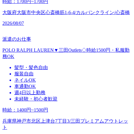
時給
：
1700円~1700円
大阪府大阪市中央区心斎橋筋1-6-4/カルバンクライン/心斎橋
2026/08/07
派遣のお仕事
POLO RALPH LAUREN▼三田Outlets◇時給1500円・私服勤
務OK
髪型・髪色自由
服装自由
ネイルOK
車通勤OK
週4日以上勤務
未経験・初心者歓迎
時給
：
1400円~1500円
兵庫県神戸市北区上津台7丁目3/三田プレミアムアウトレッ
ト