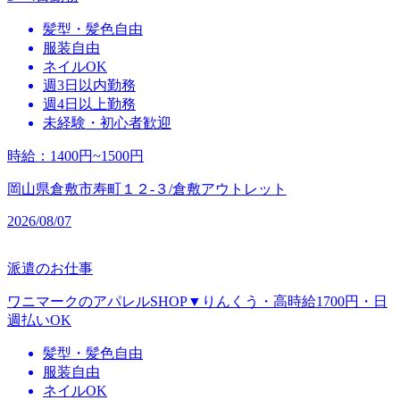
髪型・髪色自由
服装自由
ネイルOK
週3日以内勤務
週4日以上勤務
未経験・初心者歓迎
時給
：
1400円~1500円
岡山県倉敷市寿町１２‐３/倉敷アウトレット
2026/08/07
派遣のお仕事
ワニマークのアパレルSHOP▼りんくう・高時給1700円・日
週払いOK
髪型・髪色自由
服装自由
ネイルOK