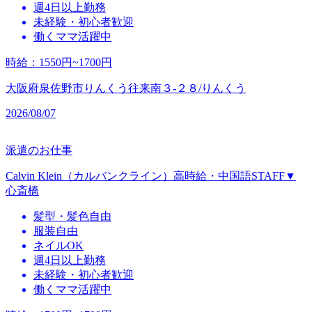
週4日以上勤務
未経験・初心者歓迎
働くママ活躍中
時給
：
1550円~1700円
大阪府泉佐野市りんくう往来南３‐２８/りんくう
2026/08/07
派遣のお仕事
Calvin Klein（カルバンクライン）高時給・中国語STAFF▼
心斎橋
髪型・髪色自由
服装自由
ネイルOK
週4日以上勤務
未経験・初心者歓迎
働くママ活躍中