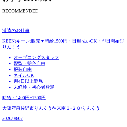
RECOMMENDED
派遣のお仕事
KEEN(キーン)販売▼時給1500円・日週払いOK・即日開始◎
りんくう
オープニングスタッフ
髪型・髪色自由
服装自由
ネイルOK
週4日以上勤務
未経験・初心者歓迎
時給
：
1400円~1500円
大阪府泉佐野市りんくう往来南３‐２８/りんくう
2026/08/07