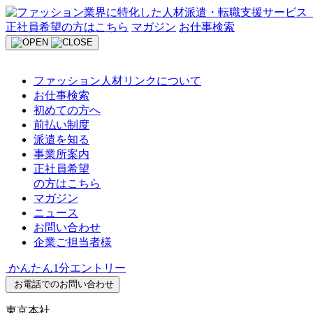
Skip
to
正社員希望の方はこちら
マガジン
お仕事検索
content
ファッション人材リンクについて
お仕事検索
初めての方へ
前払い制度
派遣を知る
事業所案内
正社員希望
の方はこちら
マガジン
ニュース
お問い合わせ
企業ご担当者様
かんたん1分エントリー
お電話でのお問い合わせ
東京本社