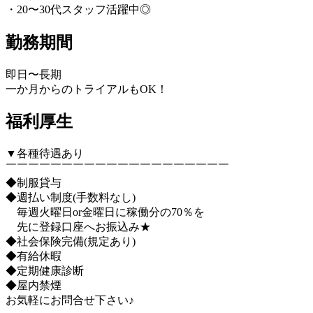
・20〜30代スタッフ活躍中◎
勤務期間
即日〜長期
一か月からのトライアルもOK！
福利厚生
▼各種待遇あり
￣￣￣￣￣￣￣￣￣￣￣￣￣￣￣￣￣￣￣￣
◆制服貸与
◆週払い制度(手数料なし)
毎週火曜日or金曜日に稼働分の70％を
先に登録口座へお振込み★
◆社会保険完備(規定あり)
◆有給休暇
◆定期健康診断
◆屋内禁煙
お気軽にお問合せ下さい♪