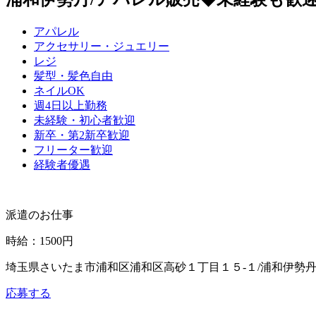
アパレル
アクセサリー・ジュエリー
レジ
髪型・髪色自由
ネイルOK
週4日以上勤務
未経験・初心者歓迎
新卒・第2新卒歓迎
フリーター歓迎
経験者優遇
派遣のお仕事
時給
：
1500円
埼玉県さいたま市浦和区浦和区高砂１丁目１５‐１/浦和伊勢
応募する