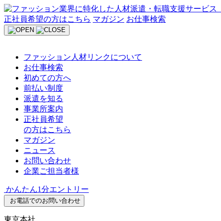
Skip
to
正社員希望の方はこちら
マガジン
お仕事検索
content
ファッション人材リンクについて
お仕事検索
初めての方へ
前払い制度
派遣を知る
事業所案内
正社員希望
の方はこちら
マガジン
ニュース
お問い合わせ
企業ご担当者様
かんたん1分エントリー
お電話でのお問い合わせ
東京本社