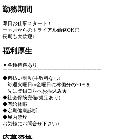
勤務期間
即日お仕事スタート！
一ヵ月からのトライアル勤務OK◎
長期も大歓迎♪
福利厚生
▼各種待遇あり
￣￣￣￣￣￣￣￣￣￣￣￣￣￣￣￣￣￣￣￣
◆週払い制度(手数料なし)
毎週火曜日or金曜日に稼働分の70％を
先に登録口座へお振込み★
◆社会保険完備(規定あり)
◆有給休暇
◆定期健康診断
◆屋内禁煙
お気軽にお問合せ下さい♪
応募資格