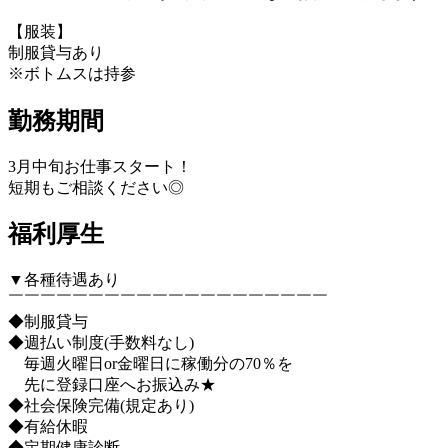
【服装】
制服貸与あり
※ボトムスは持参
勤務期間
3月中旬お仕事スタート！
短期もご相談ください◎
福利厚生
▼各種待遇あり
￣￣￣￣￣￣￣￣￣￣￣￣￣￣￣￣￣￣￣￣
◆制服貸与
◆週払い制度(手数料なし)
毎週火曜日or金曜日に稼働分の70％を
先に登録口座へお振込み★
◆社会保険完備(規定あり)
◆有給休暇
◆定期健康診断