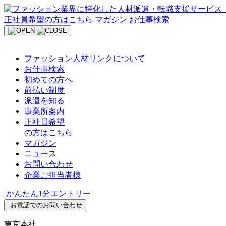
Skip
to
正社員希望の方はこちら
マガジン
お仕事検索
content
ファッション人材リンクについて
お仕事検索
初めての方へ
前払い制度
派遣を知る
事業所案内
正社員希望
の方はこちら
マガジン
ニュース
お問い合わせ
企業ご担当者様
かんたん1分エントリー
お電話でのお問い合わせ
東京本社