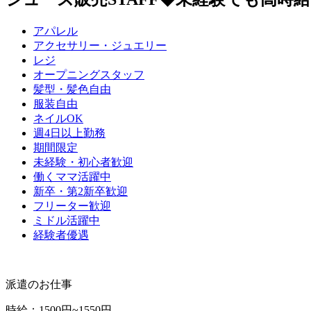
アパレル
アクセサリー・ジュエリー
レジ
オープニングスタッフ
髪型・髪色自由
服装自由
ネイルOK
週4日以上勤務
期間限定
未経験・初心者歓迎
働くママ活躍中
新卒・第2新卒歓迎
フリーター歓迎
ミドル活躍中
経験者優遇
派遣のお仕事
時給
：
1500円~1550円