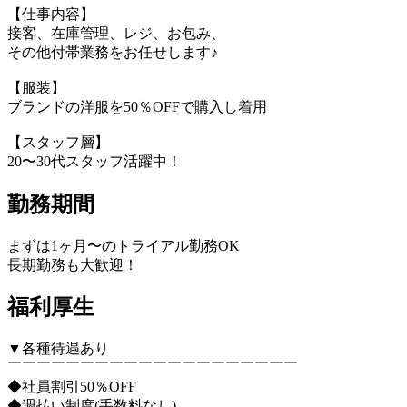
【仕事内容】
接客、在庫管理、レジ、お包み、
その他付帯業務をお任せします♪
【服装】
ブランドの洋服を50％OFFで購入し着用
【スタッフ層】
20〜30代スタッフ活躍中！
勤務期間
まずは1ヶ月〜のトライアル勤務OK
長期勤務も大歓迎！
福利厚生
▼各種待遇あり
￣￣￣￣￣￣￣￣￣￣￣￣￣￣￣￣￣￣￣￣
◆社員割引50％OFF
◆週払い制度(手数料なし)