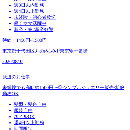
週3日以内勤務
週4日以上勤務
未経験・初心者歓迎
働くママ活躍中
新卒・第2新卒歓迎
時給
：
1450円~1500円
東京都千代田区丸の内1-9-1/東京駅一番街
2026/08/07
派遣のお仕事
未経験でも高時給1500円〜◎シンプルジュエリー販売/私服
勤務OK
髪型・髪色自由
服装自由
ネイルOK
週4日以上勤務
期間限定