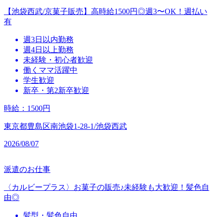
【池袋西武/京菓子販売】高時給1500円◎週3〜OK！週払い
有
週3日以内勤務
週4日以上勤務
未経験・初心者歓迎
働くママ活躍中
学生歓迎
新卒・第2新卒歓迎
時給
：
1500円
東京都豊島区南池袋1-28-1/池袋西武
2026/08/07
派遣のお仕事
〈カルビープラス〉お菓子の販売♪未経験も大歓迎！髪色自
由◎
髪型・髪色自由