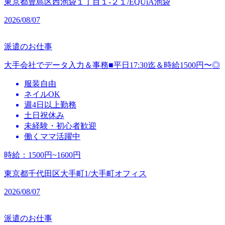
東京都豊島区西池袋１丁目１‐２１/EQUiA池袋
2026/08/07
派遣のお仕事
大手会社でデータ入力＆事務■平日17:30迄＆時給1500円〜◎
服装自由
ネイルOK
週4日以上勤務
土日祝休み
未経験・初心者歓迎
働くママ活躍中
時給
：
1500円~1600円
東京都千代田区大手町1/大手町オフィス
2026/08/07
派遣のお仕事