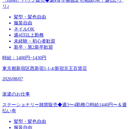
〈russet〉バッグ販売◆週4＆早番固定も相談OK！週払いア
リ♪
髪型・髪色自由
服装自由
ネイルOK
週4日以上勤務
未経験・初心者歓迎
新卒・第2新卒歓迎
時給
：
1400円~1430円
東京都新宿区西新宿1-1-4/新宿京王百貨店
2026/08/07
派遣のお仕事
ステーショナリー雑貨販売◆週3〜4勤務◎時給1440円〜＆週
払い有
髪型・髪色自由
服装自由