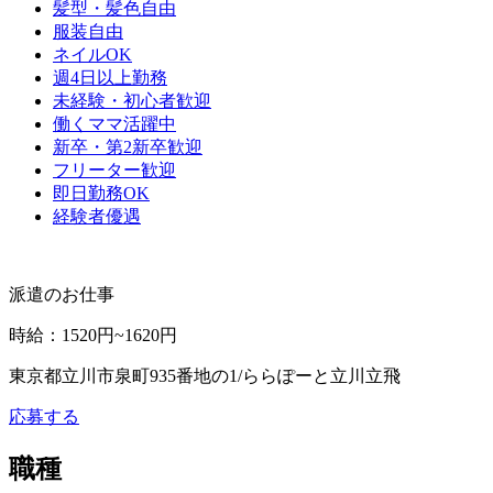
髪型・髪色自由
服装自由
ネイルOK
週4日以上勤務
未経験・初心者歓迎
働くママ活躍中
新卒・第2新卒歓迎
フリーター歓迎
即日勤務OK
経験者優遇
派遣のお仕事
時給
：
1520円~1620円
東京都立川市泉町935番地の1/ららぽーと立川立飛
応募する
職種