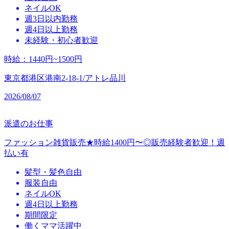
ネイルOK
週3日以内勤務
週4日以上勤務
未経験・初心者歓迎
時給
：
1440円~1500円
東京都港区港南2-18-1/アトレ品川
2026/08/07
派遣のお仕事
ファッション雑貨販売★時給1400円〜◎販売経験者歓迎！週
払い有
髪型・髪色自由
服装自由
ネイルOK
週4日以上勤務
期間限定
働くママ活躍中