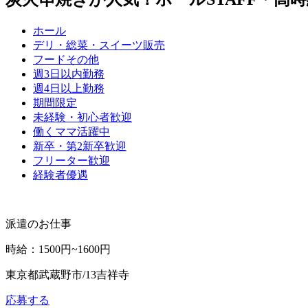
ホール
デリ・総菜・スイーツ販売
フードその他
週3日以内勤務
週4日以上勤務
期間限定
未経験・初心者歓迎
働くママ活躍中
新卒・第2新卒歓迎
フリーター歓迎
経験者優遇
派遣のお仕事
時給
：
1500円~1600円
東京都武蔵野市/13吉祥寺
応募する