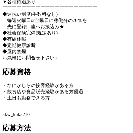
▼各種待遇あり
￣￣￣￣￣￣￣￣￣￣￣￣￣￣￣￣￣￣￣￣
◆週払い制度(手数料なし)
毎週火曜日or金曜日に稼働分の70％を
先に登録口座へお振込み★
◆社会保険完備(規定あり)
◆有給休暇
◆定期健康診断
◆屋内禁煙
お気軽にお問合せ下さい♪
応募資格
・なにかしらの接客経験がある方
・飲食店や食品販売経験がある方優遇
・土日も勤務できる方
kkw_knk2210
応募方法