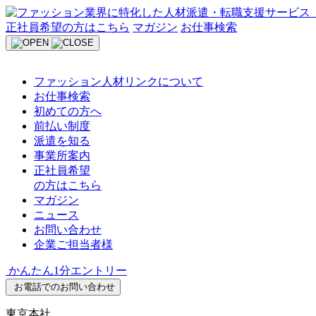
Skip
to
正社員希望の方はこちら
マガジン
お仕事検索
content
ファッション人材リンクについて
お仕事検索
初めての方へ
前払い制度
派遣を知る
事業所案内
正社員希望
の方はこちら
マガジン
ニュース
お問い合わせ
企業ご担当者様
かんたん1分エントリー
お電話でのお問い合わせ
東京本社