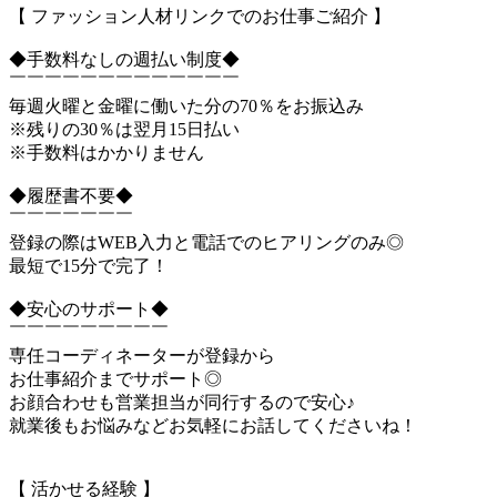
【 ファッション人材リンクでのお仕事ご紹介 】
◆手数料なしの週払い制度◆
￣￣￣￣￣￣￣￣￣￣￣￣￣
毎週火曜と金曜に働いた分の70％をお振込み
※残りの30％は翌月15日払い
※手数料はかかりません
◆履歴書不要◆
￣￣￣￣￣￣￣
登録の際はWEB入力と電話でのヒアリングのみ◎
最短で15分で完了！
◆安心のサポート◆
￣￣￣￣￣￣￣￣￣
専任コーディネーターが登録から
お仕事紹介までサポート◎
お顔合わせも営業担当が同行するので安心♪
就業後もお悩みなどお気軽にお話してくださいね！
【 活かせる経験 】