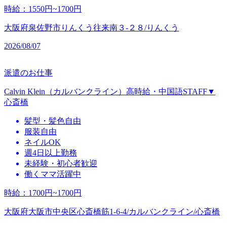
時給
：
1550円~1700円
大阪府泉佐野市りんくう往来南３‐２８/りんくう
2026/08/07
派遣のお仕事
Calvin Klein（カルバンクライン）高時給・中国語STAFF▼
心斎橋
髪型・髪色自由
服装自由
ネイルOK
週4日以上勤務
未経験・初心者歓迎
働くママ活躍中
時給
：
1700円~1700円
大阪府大阪市中央区心斎橋筋1-6-4/カルバンクライン/心斎橋