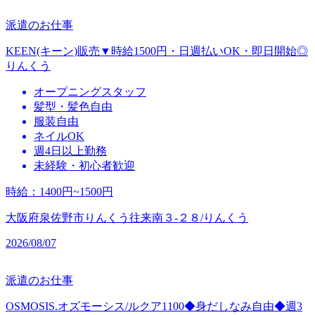
派遣のお仕事
KEEN(キーン)販売▼時給1500円・日週払いOK・即日開始◎
りんくう
オープニングスタッフ
髪型・髪色自由
服装自由
ネイルOK
週4日以上勤務
未経験・初心者歓迎
時給
：
1400円~1500円
大阪府泉佐野市りんくう往来南３‐２８/りんくう
2026/08/07
派遣のお仕事
OSMOSIS.オズモーシス/ルクア1100◆身だしなみ自由◆週3