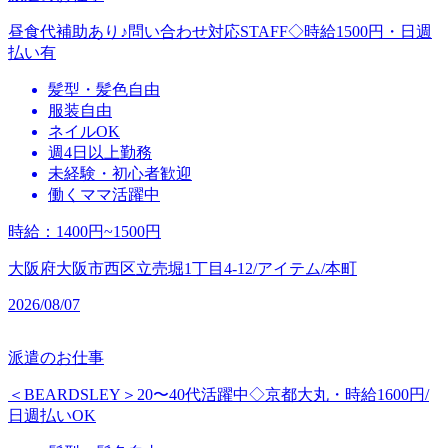
昼食代補助あり♪問い合わせ対応STAFF◇時給1500円・日週
払い有
髪型・髪色自由
服装自由
ネイルOK
週4日以上勤務
未経験・初心者歓迎
働くママ活躍中
時給
：
1400円~1500円
大阪府大阪市西区立売堀1丁目4-12/アイテム/本町
2026/08/07
派遣のお仕事
＜BEARDSLEY＞20〜40代活躍中◇京都大丸・時給1600円/
日週払いOK