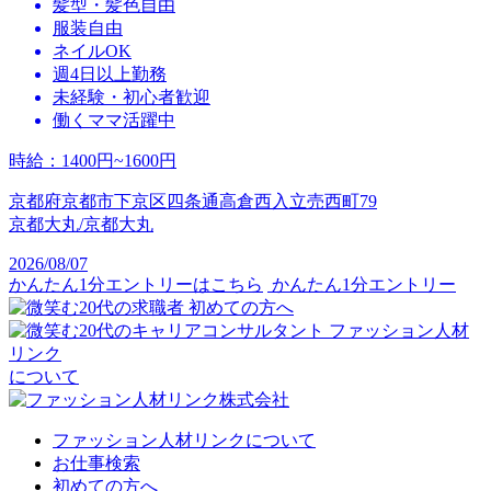
髪型・髪色自由
服装自由
ネイルOK
週4日以上勤務
未経験・初心者歓迎
働くママ活躍中
時給
：
1400円~1600円
京都府京都市下京区四条通高倉西入立売西町79
京都大丸/京都大丸
2026/08/07
かんたん1分エントリーはこちら
かんたん1分エントリー
初めての方へ
ファッション人材
リンク
について
ファッション人材リンクについて
お仕事検索
初めての方へ