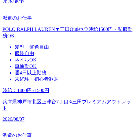
2026/08/07
派遣のお仕事
POLO RALPH LAUREN▼三田Outlets◇時給1500円・私服勤
務OK
髪型・髪色自由
服装自由
ネイルOK
車通勤OK
週4日以上勤務
未経験・初心者歓迎
時給
：
1400円~1500円
兵庫県神戸市北区上津台7丁目3/三田プレミアムアウトレッ
ト
2026/08/07
派遣のお仕事