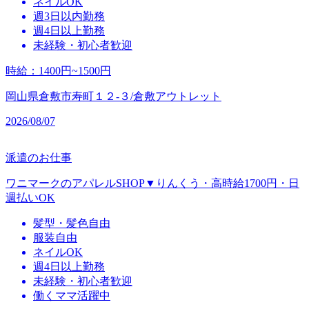
ネイルOK
週3日以内勤務
週4日以上勤務
未経験・初心者歓迎
時給
：
1400円~1500円
岡山県倉敷市寿町１２‐３/倉敷アウトレット
2026/08/07
派遣のお仕事
ワニマークのアパレルSHOP▼りんくう・高時給1700円・日
週払いOK
髪型・髪色自由
服装自由
ネイルOK
週4日以上勤務
未経験・初心者歓迎
働くママ活躍中