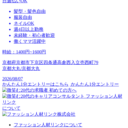
日週払いOK
髪型・髪色自由
服装自由
ネイルOK
週4日以上勤務
未経験・初心者歓迎
働くママ活躍中
時給
：
1400円~1600円
京都府京都市下京区四条通高倉西入立売西町79
京都大丸/京都大丸
2026/08/07
かんたん1分エントリーはこちら
かんたん1分エントリー
初めての方へ
ファッション人材
リンク
について
ファッション人材リンクについて