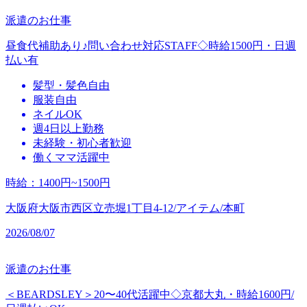
派遣のお仕事
昼食代補助あり♪問い合わせ対応STAFF◇時給1500円・日週
払い有
髪型・髪色自由
服装自由
ネイルOK
週4日以上勤務
未経験・初心者歓迎
働くママ活躍中
時給
：
1400円~1500円
大阪府大阪市西区立売堀1丁目4-12/アイテム/本町
2026/08/07
派遣のお仕事
＜BEARDSLEY＞20〜40代活躍中◇京都大丸・時給1600円/