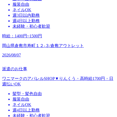
服装自由
ネイルOK
週3日以内勤務
週4日以上勤務
未経験・初心者歓迎
時給
：
1400円~1500円
岡山県倉敷市寿町１２‐３/倉敷アウトレット
2026/08/07
派遣のお仕事
ワニマークのアパレルSHOP▼りんくう・高時給1700円・日
週払いOK
髪型・髪色自由
服装自由
ネイルOK
週4日以上勤務
未経験・初心者歓迎