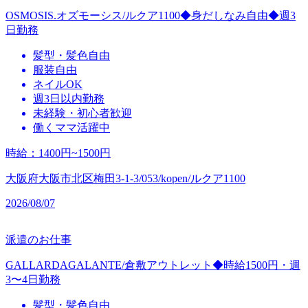
OSMOSIS.オズモーシス/ルクア1100◆身だしなみ自由◆週3
日勤務
髪型・髪色自由
服装自由
ネイルOK
週3日以内勤務
未経験・初心者歓迎
働くママ活躍中
時給
：
1400円~1500円
大阪府大阪市北区梅田3-1-3/053/kopen/ルクア1100
2026/08/07
派遣のお仕事
GALLARDAGALANTE/倉敷アウトレット◆時給1500円・週
3〜4日勤務
髪型・髪色自由