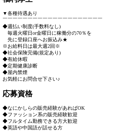
▼各種待遇あり
￣￣￣￣￣￣￣￣￣￣￣￣￣￣￣￣￣￣￣￣
◆週払い制度(手数料なし)
毎週火曜日or金曜日に稼働分の70％を
先に登録口座へお振込み★
※お給料日は最大週2回※
◆社会保険完備(規定あり)
◆有給休暇
◆定期健康診断
◆屋内禁煙
お気軽にお問合せ下さい♪
応募資格
◆なにかしらの販売経験があればOK
◆ファッション系の販売経験歓迎
◆フルタイム勤務できる方大歓迎
◆英語や中国語が話せる方