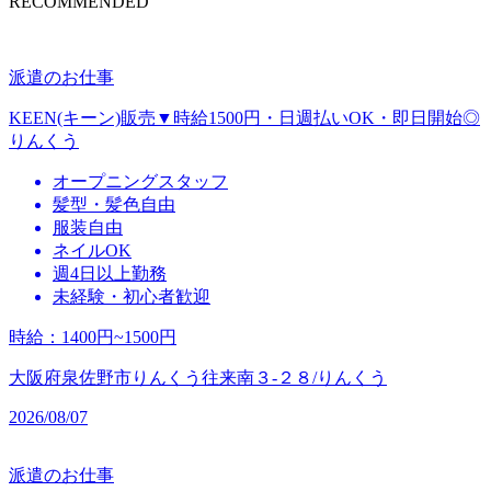
RECOMMENDED
派遣のお仕事
KEEN(キーン)販売▼時給1500円・日週払いOK・即日開始◎
りんくう
オープニングスタッフ
髪型・髪色自由
服装自由
ネイルOK
週4日以上勤務
未経験・初心者歓迎
時給
：
1400円~1500円
大阪府泉佐野市りんくう往来南３‐２８/りんくう
2026/08/07
派遣のお仕事