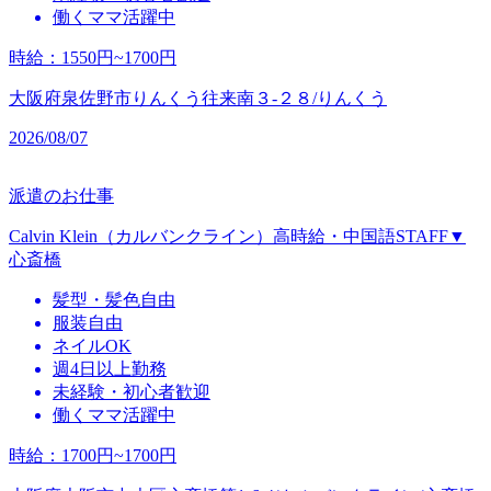
働くママ活躍中
時給
：
1550円~1700円
大阪府泉佐野市りんくう往来南３‐２８/りんくう
2026/08/07
派遣のお仕事
Calvin Klein（カルバンクライン）高時給・中国語STAFF▼
心斎橋
髪型・髪色自由
服装自由
ネイルOK
週4日以上勤務
未経験・初心者歓迎
働くママ活躍中
時給
：
1700円~1700円