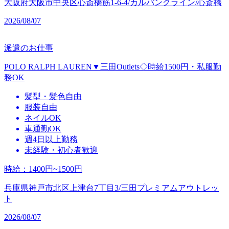
大阪府大阪市中央区心斎橋筋1-6-4/カルバンクライン/心斎橋
2026/08/07
派遣のお仕事
POLO RALPH LAUREN▼三田Outlets◇時給1500円・私服勤
務OK
髪型・髪色自由
服装自由
ネイルOK
車通勤OK
週4日以上勤務
未経験・初心者歓迎
時給
：
1400円~1500円
兵庫県神戸市北区上津台7丁目3/三田プレミアムアウトレッ
ト
2026/08/07