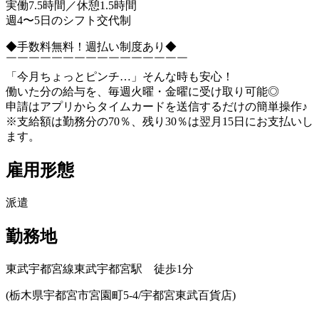
実働7.5時間／休憩1.5時間
週4〜5日のシフト交代制
◆手数料無料！週払い制度あり◆
￣￣￣￣￣￣￣￣￣￣￣￣￣￣￣￣
「今月ちょっとピンチ…」そんな時も安心！
働いた分の給与を、毎週火曜・金曜に受け取り可能◎
申請はアプリからタイムカードを送信するだけの簡単操作♪
※支給額は勤務分の70％、残り30％は翌月15日にお支払いし
ます。
雇用形態
派遣
勤務地
東武宇都宮線東武宇都宮駅 徒歩1分
(栃木県宇都宮市宮園町5-4/宇都宮東武百貨店)