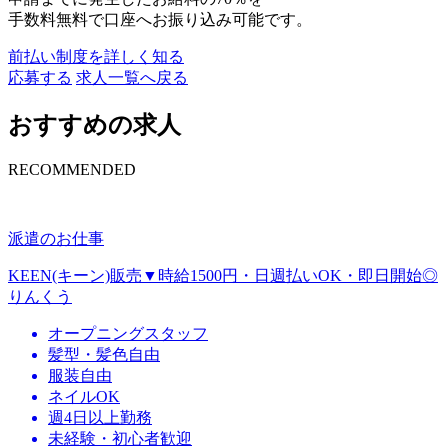
手数料無料で口座へお振り込み可能です。
前払い制度を詳しく知る
応募する
求人一覧へ戻る
おすすめの求人
RECOMMENDED
派遣のお仕事
KEEN(キーン)販売▼時給1500円・日週払いOK・即日開始◎
りんくう
オープニングスタッフ
髪型・髪色自由
服装自由
ネイルOK
週4日以上勤務
未経験・初心者歓迎