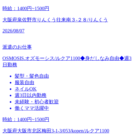
時給
：
1400円~1500円
大阪府泉佐野市りんくう往来南３‐２８/りんくう
2026/08/07
派遣のお仕事
OSMOSIS.オズモーシス/ルクア1100◆身だしなみ自由◆週3
日勤務
髪型・髪色自由
服装自由
ネイルOK
週3日以内勤務
未経験・初心者歓迎
働くママ活躍中
時給
：
1400円~1500円
大阪府大阪市北区梅田3-1-3/053/kopen/ルクア1100