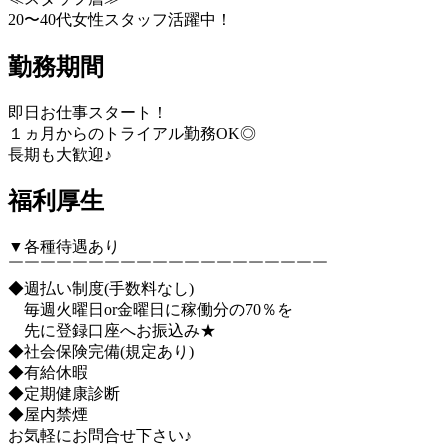
20〜40代女性スタッフ活躍中！
勤務期間
即日お仕事スタート！
１ヵ月からのトライアル勤務OK◎
長期も大歓迎♪
福利厚生
▼各種待遇あり
￣￣￣￣￣￣￣￣￣￣￣￣￣￣￣￣￣￣￣￣
◆週払い制度(手数料なし)
毎週火曜日or金曜日に稼働分の70％を
先に登録口座へお振込み★
◆社会保険完備(規定あり)
◆有給休暇
◆定期健康診断
◆屋内禁煙
お気軽にお問合せ下さい♪