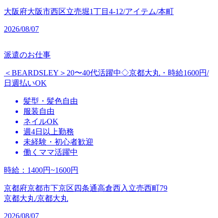
大阪府大阪市西区立売堀1丁目4-12/アイテム/本町
2026/08/07
派遣のお仕事
＜BEARDSLEY＞20〜40代活躍中◇京都大丸・時給1600円/
日週払いOK
髪型・髪色自由
服装自由
ネイルOK
週4日以上勤務
未経験・初心者歓迎
働くママ活躍中
時給
：
1400円~1600円
京都府京都市下京区四条通高倉西入立売西町79
京都大丸/京都大丸
2026/08/07