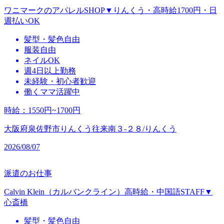
ワニマークのアパレルSHOP▼りんくう・高時給1700円・日
週払いOK
髪型・髪色自由
服装自由
ネイルOK
週4日以上勤務
未経験・初心者歓迎
働くママ活躍中
時給
：
1550円~1700円
大阪府泉佐野市りんくう往来南３‐２８/りんくう
2026/08/07
派遣のお仕事
Calvin Klein（カルバンクライン）高時給・中国語STAFF▼
心斎橋
髪型・髪色自由