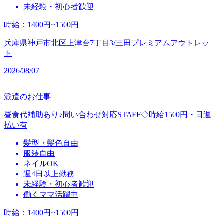
未経験・初心者歓迎
時給
：
1400円~1500円
兵庫県神戸市北区上津台7丁目3/三田プレミアムアウトレッ
ト
2026/08/07
派遣のお仕事
昼食代補助あり♪問い合わせ対応STAFF◇時給1500円・日週
払い有
髪型・髪色自由
服装自由
ネイルOK
週4日以上勤務
未経験・初心者歓迎
働くママ活躍中
時給
：
1400円~1500円