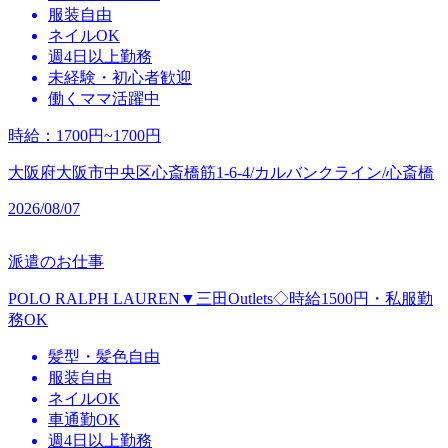
服装自由
ネイルOK
週4日以上勤務
未経験・初心者歓迎
働くママ活躍中
時給
：
1700円~1700円
大阪府大阪市中央区心斎橋筋1-6-4/カルバンクライン/心斎橋
2026/08/07
派遣のお仕事
POLO RALPH LAUREN▼三田Outlets◇時給1500円・私服勤
務OK
髪型・髪色自由
服装自由
ネイルOK
車通勤OK
週4日以上勤務