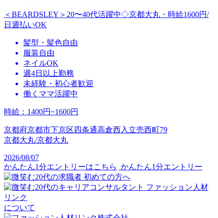
＜BEARDSLEY＞20〜40代活躍中◇京都大丸・時給1600円/
日週払いOK
髪型・髪色自由
服装自由
ネイルOK
週4日以上勤務
未経験・初心者歓迎
働くママ活躍中
時給
：
1400円~1600円
京都府京都市下京区四条通高倉西入立売西町79
京都大丸/京都大丸
2026/08/07
かんたん1分エントリーはこちら
かんたん1分エントリー
初めての方へ
ファッション人材
リンク
について