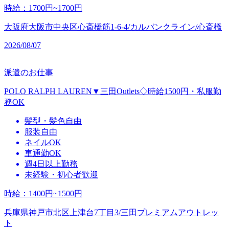
時給
：
1700円~1700円
大阪府大阪市中央区心斎橋筋1-6-4/カルバンクライン/心斎橋
2026/08/07
派遣のお仕事
POLO RALPH LAUREN▼三田Outlets◇時給1500円・私服勤
務OK
髪型・髪色自由
服装自由
ネイルOK
車通勤OK
週4日以上勤務
未経験・初心者歓迎
時給
：
1400円~1500円
兵庫県神戸市北区上津台7丁目3/三田プレミアムアウトレッ
ト