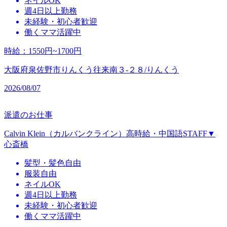
ネイルOK
週4日以上勤務
未経験・初心者歓迎
働くママ活躍中
時給
：
1550円~1700円
大阪府泉佐野市りんくう往来南３‐２８/りんくう
2026/08/07
派遣のお仕事
Calvin Klein（カルバンクライン）高時給・中国語STAFF▼
心斎橋
髪型・髪色自由
服装自由
ネイルOK
週4日以上勤務
未経験・初心者歓迎
働くママ活躍中