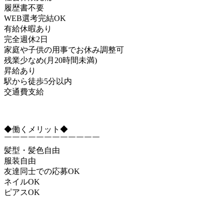
履歴書不要
WEB選考完結OK
有給休暇あり
完全週休2日
家庭や子供の用事でお休み調整可
残業少なめ(月20時間未満)
昇給あり
駅から徒歩5分以内
交通費支給
◆働くメリット◆
￣￣￣￣￣￣￣￣￣￣￣￣
髪型・髪色自由
服装自由
友達同士での応募OK
ネイルOK
ピアスOK