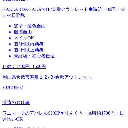
GALLARDAGALANTE/倉敷アウトレット◆時給1500円・週
3〜4日勤務
髪型・髪色自由
服装自由
ネイルOK
週3日以内勤務
週4日以上勤務
未経験・初心者歓迎
時給
：
1400円~1500円
岡山県倉敷市寿町１２‐３/倉敷アウトレット
2026/08/07
派遣のお仕事
ワニマークのアパレルSHOP▼りんくう・高時給1700円・日
週払いOK