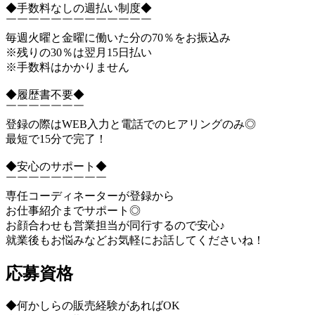
◆手数料なしの週払い制度◆
￣￣￣￣￣￣￣￣￣￣￣￣￣
毎週火曜と金曜に働いた分の70％をお振込み
※残りの30％は翌月15日払い
※手数料はかかりません
◆履歴書不要◆
￣￣￣￣￣￣￣
登録の際はWEB入力と電話でのヒアリングのみ◎
最短で15分で完了！
◆安心のサポート◆
￣￣￣￣￣￣￣￣￣
専任コーディネーターが登録から
お仕事紹介までサポート◎
お顔合わせも営業担当が同行するので安心♪
就業後もお悩みなどお気軽にお話してくださいね！
応募資格
◆何かしらの販売経験があればOK