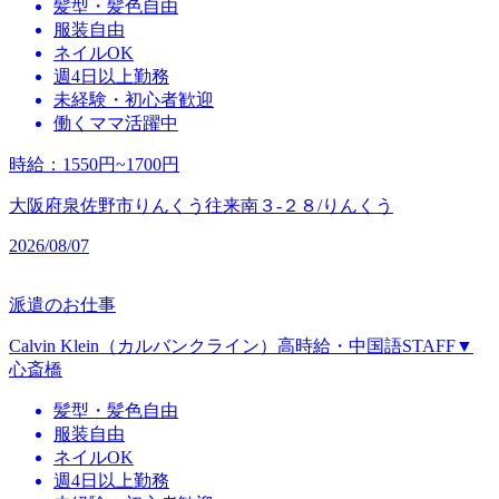
髪型・髪色自由
服装自由
ネイルOK
週4日以上勤務
未経験・初心者歓迎
働くママ活躍中
時給
：
1550円~1700円
大阪府泉佐野市りんくう往来南３‐２８/りんくう
2026/08/07
派遣のお仕事
Calvin Klein（カルバンクライン）高時給・中国語STAFF▼
心斎橋
髪型・髪色自由
服装自由
ネイルOK
週4日以上勤務