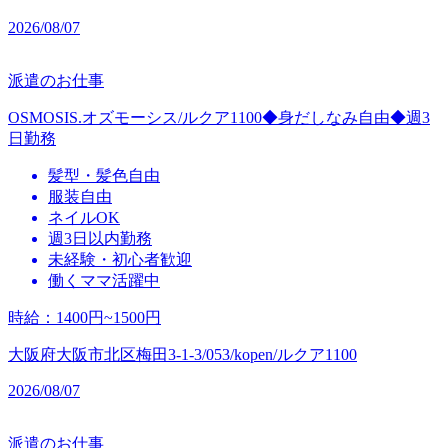
2026/08/07
派遣のお仕事
OSMOSIS.オズモーシス/ルクア1100◆身だしなみ自由◆週3
日勤務
髪型・髪色自由
服装自由
ネイルOK
週3日以内勤務
未経験・初心者歓迎
働くママ活躍中
時給
：
1400円~1500円
大阪府大阪市北区梅田3-1-3/053/kopen/ルクア1100
2026/08/07
派遣のお仕事