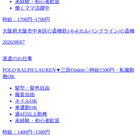
未経験・初心者歓迎
働くママ活躍中
時給
：
1700円~1700円
大阪府大阪市中央区心斎橋筋1-6-4/カルバンクライン/心斎橋
2026/08/07
派遣のお仕事
POLO RALPH LAUREN▼三田Outlets◇時給1500円・私服勤
務OK
髪型・髪色自由
服装自由
ネイルOK
車通勤OK
週4日以上勤務
未経験・初心者歓迎
時給
：
1400円~1500円