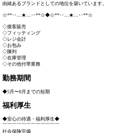
由緒あるブランドとしての地位を築いています。
☆**‥…★…‥**☆◆☆**‥…★…‥**☆
◇接客販売
◇フィッティング
◇レジ会計
◇お包み
◇陳列
◇在庫管理
◇その他付帯業務
勤務期間
◆5月〜8月までの短期
福利厚生
◆安心の待遇・福利厚生◆
￣￣￣￣￣￣￣￣￣￣￣￣
社会保険完備