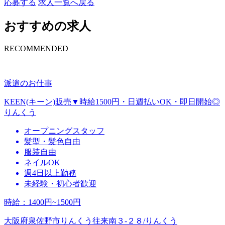
応募する
求人一覧へ戻る
おすすめの求人
RECOMMENDED
派遣のお仕事
KEEN(キーン)販売▼時給1500円・日週払いOK・即日開始◎
りんくう
オープニングスタッフ
髪型・髪色自由
服装自由
ネイルOK
週4日以上勤務
未経験・初心者歓迎
時給
：
1400円~1500円
大阪府泉佐野市りんくう往来南３‐２８/りんくう