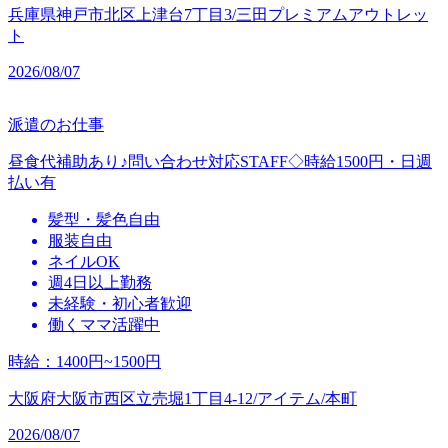
兵庫県神戸市北区上津台7丁目3/三田プレミアムアウトレッ
ト
2026/08/07
派遣のお仕事
昼食代補助あり♪問い合わせ対応STAFF◇時給1500円・日週
払い有
髪型・髪色自由
服装自由
ネイルOK
週4日以上勤務
未経験・初心者歓迎
働くママ活躍中
時給
：
1400円~1500円
大阪府大阪市西区立売堀1丁目4-12/アイテム/本町
2026/08/07