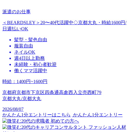
派遣のお仕事
＜BEARDSLEY＞20〜40代活躍中◇京都大丸・時給1600円/
日週払いOK
髪型・髪色自由
服装自由
ネイルOK
週4日以上勤務
未経験・初心者歓迎
働くママ活躍中
時給
：
1400円~1600円
京都府京都市下京区四条通高倉西入立売西町79
京都大丸/京都大丸
2026/08/07
かんたん1分エントリーはこちら
かんたん1分エントリー
初めての方へ
ファッション人材