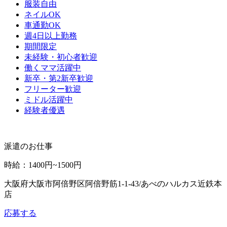
服装自由
ネイルOK
車通勤OK
週4日以上勤務
期間限定
未経験・初心者歓迎
働くママ活躍中
新卒・第2新卒歓迎
フリーター歓迎
ミドル活躍中
経験者優遇
派遣のお仕事
時給
：
1400円~1500円
大阪府大阪市阿倍野区阿倍野筋1-1-43/あべのハルカス近鉄本
店
応募する