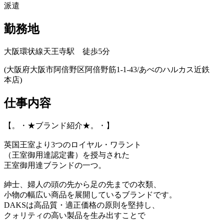
派遣
勤務地
大阪環状線天王寺駅 徒歩5分
(大阪府大阪市阿倍野区阿倍野筋1-1-43/あべのハルカス近鉄
本店)
仕事内容
【。・★ブランド紹介★。・】
英国王室より3つのロイヤル・ワラント
（王室御用達認定書）を授与された
王室御用達ブランドの一つ。
紳士、婦人の頭の先から足の先までの衣類、
小物の幅広い商品を展開しているブランドです。
DAKSは高品質・適正価格の原則を堅持し、
クォリティの高い製品を生み出すことで