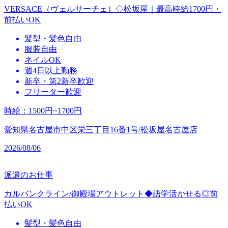
VERSACE（ヴェルサーチェ）◇松坂屋｜最高時給1700円・
前払いOK
髪型・髪色自由
服装自由
ネイルOK
週4日以上勤務
新卒・第2新卒歓迎
フリーター歓迎
時給
：
1500円~1700円
愛知県名古屋市中区栄三丁目16番1号/松坂屋名古屋店
2026/08/06
派遣のお仕事
カルバンクライン/御殿場アウトレット◆語学活かせる◎前
払いOK
髪型・髪色自由