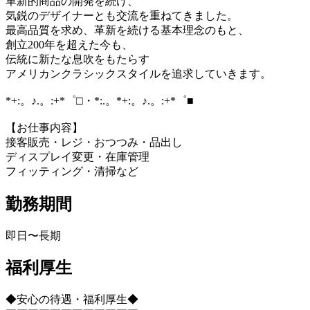
革新的商品の開発を続け、
気鋭のデザイナーとも交流を重ねてきました。
最高品質を求め、革新を続ける基本理念のもと、
創立200年を超えた今も、
伝統に新たな息吹をもたらす
アメリカンクラシックスタイルを追求していきます。
*+:。♪.。:+*゜□・*:.。*+:。♪.。:+*゜■
【お仕事内容】
接客販売・レジ・おつつみ・品出し
ディスプレイ変更・在庫管理
フィッティング・清掃など
勤務期間
即日〜長期
福利厚生
◆安心の待遇・福利厚生◆