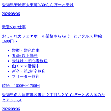
愛知県安城市大東町9-30/ららぽーと安城
2026/08/06
派遣のお仕事
おしゃれカフェ▼ホール業務＠ららぽーとアクルス 時給
1600円〜
髪型・髪色自由
週4日以上勤務
未経験・初心者歓迎
働くママ活躍中
新卒・第2新卒歓迎
フリーター歓迎
時給
：
1600円~1700円
愛知県名古屋市港区港明２丁目3‐２/ららぽーと名古屋みな
とアクルス
2026/08/06