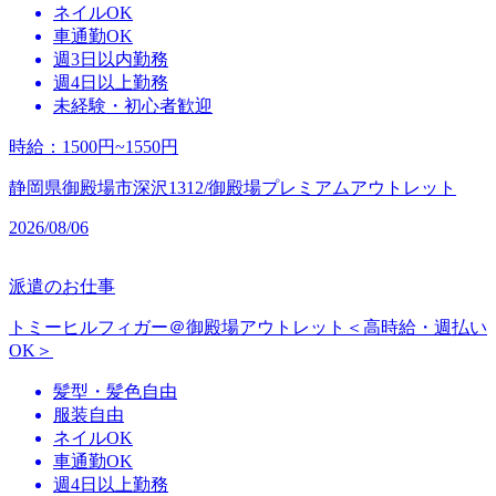
ネイルOK
車通勤OK
週3日以内勤務
週4日以上勤務
未経験・初心者歓迎
時給
：
1500円~1550円
静岡県御殿場市深沢1312/御殿場プレミアムアウトレット
2026/08/06
派遣のお仕事
トミーヒルフィガー＠御殿場アウトレット＜高時給・週払い
OK＞
髪型・髪色自由
服装自由
ネイルOK
車通勤OK
週4日以上勤務