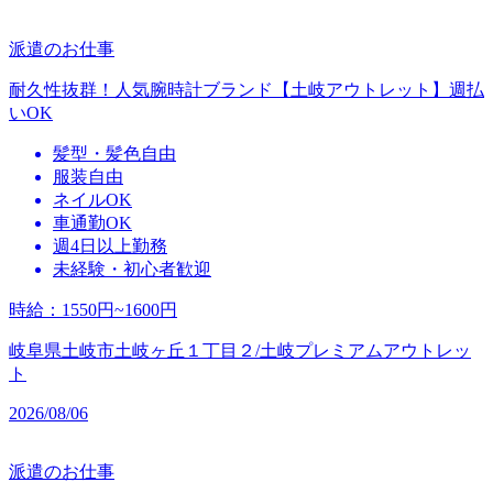
派遣のお仕事
耐久性抜群！人気腕時計ブランド【土岐アウトレット】週払
いOK
髪型・髪色自由
服装自由
ネイルOK
車通勤OK
週4日以上勤務
未経験・初心者歓迎
時給
：
1550円~1600円
岐阜県土岐市土岐ヶ丘１丁目２/土岐プレミアムアウトレッ
ト
2026/08/06
派遣のお仕事