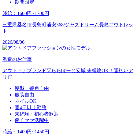
期間限定
時給
：
1600円~1700円
三重県桑名市長島町浦安368/ジャズドリーム長島アウトレッ
ト
2026/08/06
派遣のお仕事
アウトドアブランド▽ららぽーと安城 未経験OK！週払いア
リ◎
髪型・髪色自由
服装自由
ネイルOK
週4日以上勤務
未経験・初心者歓迎
働くママ活躍中
時給
：
1400円~1450円