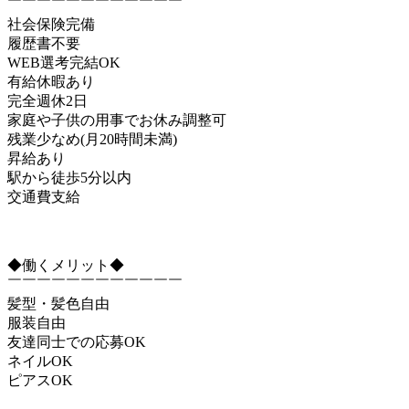
￣￣￣￣￣￣￣￣￣￣￣￣
社会保険完備
履歴書不要
WEB選考完結OK
有給休暇あり
完全週休2日
家庭や子供の用事でお休み調整可
残業少なめ(月20時間未満)
昇給あり
駅から徒歩5分以内
交通費支給
◆働くメリット◆
￣￣￣￣￣￣￣￣￣￣￣￣
髪型・髪色自由
服装自由
友達同士での応募OK
ネイルOK
ピアスOK