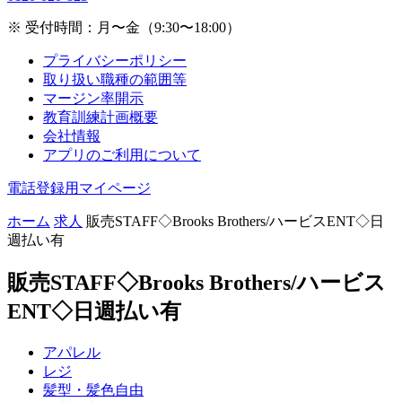
※ 受付時間：月〜金（9:30〜18:00）
プライバシーポリシー
取り扱い職種の範囲等
マージン率開示
教育訓練計画概要
会社情報
アプリのご利用について
電話登録用マイページ
ホーム
求人
販売STAFF◇Brooks Brothers/ハービスENT◇日
週払い有
販売STAFF◇Brooks Brothers/ハービス
ENT◇日週払い有
アパレル
レジ
髪型・髪色自由