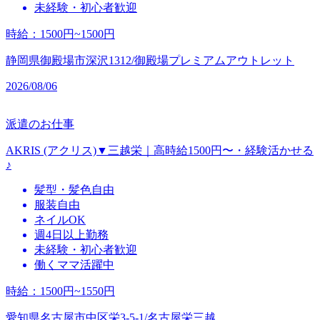
未経験・初心者歓迎
時給
：
1500円~1500円
静岡県御殿場市深沢1312/御殿場プレミアムアウトレット
2026/08/06
派遣のお仕事
AKRIS (アクリス)▼三越栄｜高時給1500円〜・経験活かせる
♪
髪型・髪色自由
服装自由
ネイルOK
週4日以上勤務
未経験・初心者歓迎
働くママ活躍中
時給
：
1500円~1550円
愛知県名古屋市中区栄3-5-1/名古屋栄三越