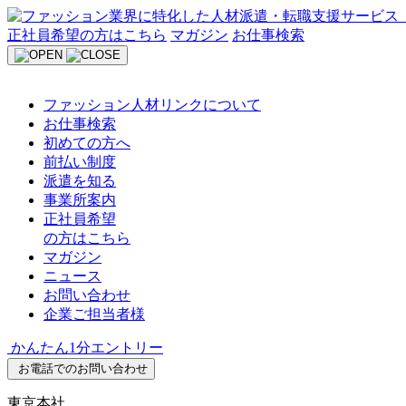
Skip
to
正社員希望の方はこちら
マガジン
お仕事検索
content
ファッション人材リンクについて
お仕事検索
初めての方へ
前払い制度
派遣を知る
事業所案内
正社員希望
の方はこちら
マガジン
ニュース
お問い合わせ
企業ご担当者様
かんたん1分エントリー
お電話でのお問い合わせ
東京本社