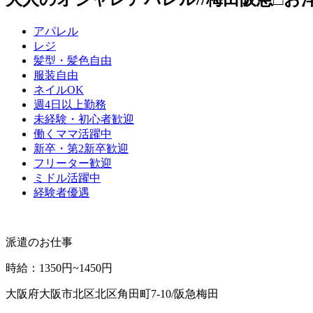
アパレル
レジ
髪型・髪色自由
服装自由
ネイルOK
週4日以上勤務
未経験・初心者歓迎
働くママ活躍中
新卒・第2新卒歓迎
フリーター歓迎
ミドル活躍中
経験者優遇
派遣のお仕事
時給
：
1350円~1450円
大阪府大阪市北区北区角田町7-10/阪急梅田