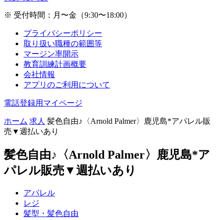
※ 受付時間：月〜金（9:30〜18:00）
プライバシーポリシー
取り扱い職種の範囲等
マージン率開示
教育訓練計画概要
会社情報
アプリのご利用について
電話登録用マイページ
ホーム
求人
髪色自由♪〈Arnold Palmer〉鹿児島*アパレル販
売▼週払いあり
髪色自由♪〈Arnold Palmer〉鹿児島*ア
パレル販売▼週払いあり
アパレル
レジ
髪型・髪色自由