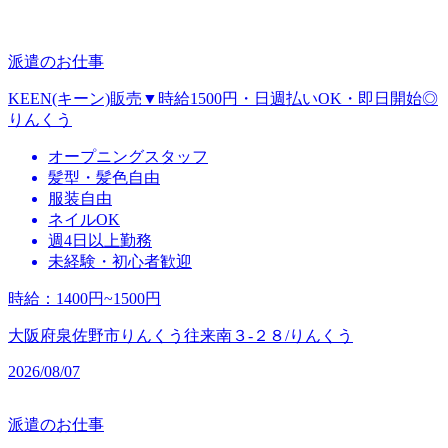
派遣のお仕事
KEEN(キーン)販売▼時給1500円・日週払いOK・即日開始◎
りんくう
オープニングスタッフ
髪型・髪色自由
服装自由
ネイルOK
週4日以上勤務
未経験・初心者歓迎
時給
：
1400円~1500円
大阪府泉佐野市りんくう往来南３‐２８/りんくう
2026/08/07
派遣のお仕事