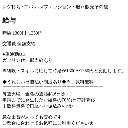
レジ打ち / アパレル(ファッション・服) / 販売その他
給与
時給 1300円~1350円
交通費 全額支給
●車通勤OK！
ガソリン代一部支給あり
※経験・スキルに応じて時給が1300〜1350円と変動します。
◆うれしい日週払い制度あり◆※手数料無料
￣￣￣￣￣￣￣￣￣￣￣￣￣￣￣￣￣￣￣￣￣￣
毎週火曜・金曜の週2回(祝日除く)
申請までに発生したお給料の70％(日毎計算)を
手数料無料で口座へお振込み可能♪
急な出費があっても安心です！
ご都合に合わせてお気軽にご利用ください★