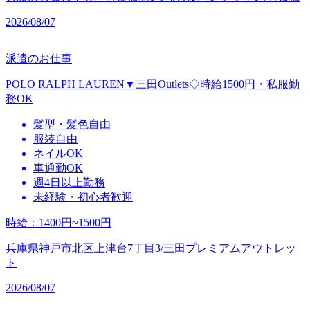
2026/08/07
派遣のお仕事
POLO RALPH LAUREN▼三田Outlets◇時給1500円・私服勤
務OK
髪型・髪色自由
服装自由
ネイルOK
車通勤OK
週4日以上勤務
未経験・初心者歓迎
時給
：
1400円~1500円
兵庫県神戸市北区上津台7丁目3/三田プレミアムアウトレッ
ト
2026/08/07