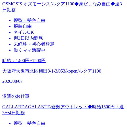
OSMOSIS.オズモーシス/ルクア1100◆身だしなみ自由◆週3
日勤務
髪型・髪色自由
服装自由
ネイルOK
週3日以内勤務
未経験・初心者歓迎
働くママ活躍中
時給
：
1400円~1500円
大阪府大阪市北区梅田3-1-3/053/kopen/ルクア1100
2026/08/07
派遣のお仕事
GALLARDAGALANTE/倉敷アウトレット◆時給1500円・週
3〜4日勤務
髪型・髪色自由