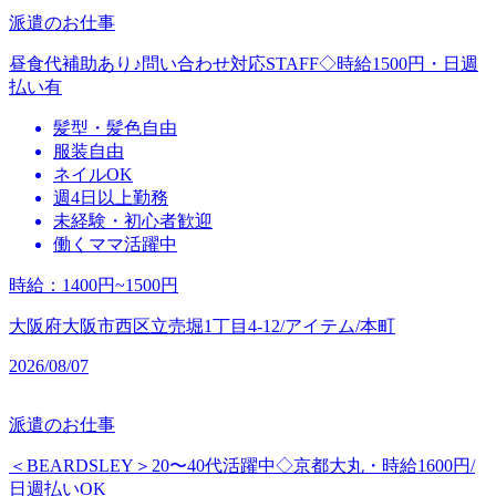
派遣のお仕事
昼食代補助あり♪問い合わせ対応STAFF◇時給1500円・日週
払い有
髪型・髪色自由
服装自由
ネイルOK
週4日以上勤務
未経験・初心者歓迎
働くママ活躍中
時給
：
1400円~1500円
大阪府大阪市西区立売堀1丁目4-12/アイテム/本町
2026/08/07
派遣のお仕事
＜BEARDSLEY＞20〜40代活躍中◇京都大丸・時給1600円/
日週払いOK