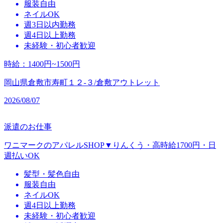
服装自由
ネイルOK
週3日以内勤務
週4日以上勤務
未経験・初心者歓迎
時給
：
1400円~1500円
岡山県倉敷市寿町１２‐３/倉敷アウトレット
2026/08/07
派遣のお仕事
ワニマークのアパレルSHOP▼りんくう・高時給1700円・日
週払いOK
髪型・髪色自由
服装自由
ネイルOK
週4日以上勤務
未経験・初心者歓迎