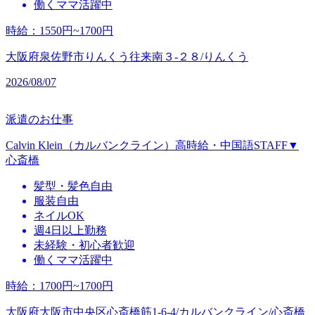
働くママ活躍中
時給
：
1550円~1700円
大阪府泉佐野市りんくう往来南３‐２８/りんくう
2026/08/07
派遣のお仕事
Calvin Klein（カルバンクライン）高時給・中国語STAFF▼
心斎橋
髪型・髪色自由
服装自由
ネイルOK
週4日以上勤務
未経験・初心者歓迎
働くママ活躍中
時給
：
1700円~1700円
大阪府大阪市中央区心斎橋筋1-6-4/カルバンクライン/心斎橋