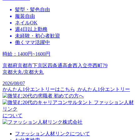
髪型・髪色自由
服装自由
ネイルOK
週4日以上勤務
未経験・初心者歓迎
働くママ活躍中
時給
：
1400円~1600円
京都府京都市下京区四条通高倉西入立売西町79
京都大丸/京都大丸
2026/08/07
かんたん1分エントリーはこちら
かんたん1分エントリー
初めての方へ
ファッション人材
リンク
について
ファッション人材リンクについて