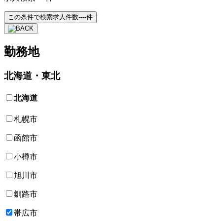
この条件で検索
求人件数
----
件
勤務地
北海道・東北
北海道
札幌市
函館市
小樽市
旭川市
釧路市
帯広市