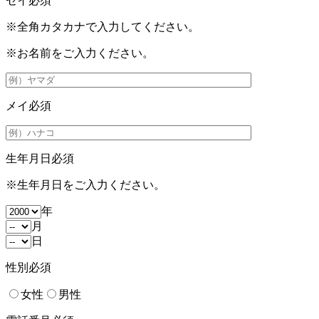
セイ
必須
※全角カタカナで入力してください。
※お名前をご入力ください。
メイ
必須
生年月日
必須
※生年月日をご入力ください。
年
月
日
性別
必須
女性
男性