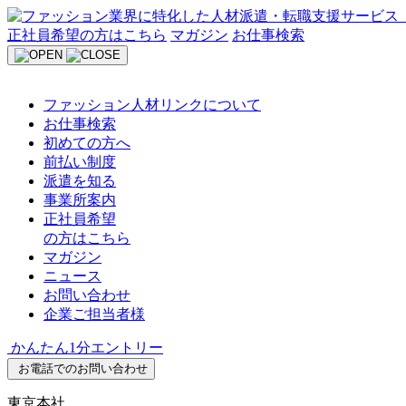
Skip
to
正社員希望の方はこちら
マガジン
お仕事検索
content
ファッション人材リンクについて
お仕事検索
初めての方へ
前払い制度
派遣を知る
事業所案内
正社員希望
の方はこちら
マガジン
ニュース
お問い合わせ
企業ご担当者様
かんたん1分エントリー
お電話でのお問い合わせ
東京本社