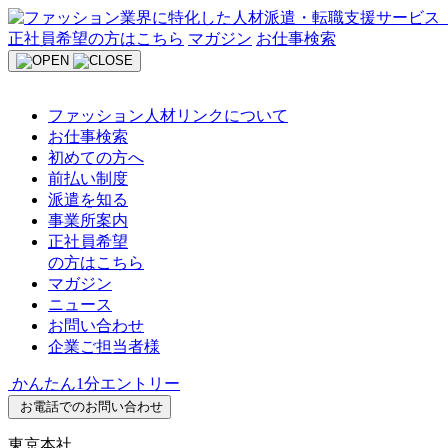
Skip
to
正社員希望の方はこちら
マガジン
お仕事検索
content
ファッション人材リンクについて
お仕事検索
初めての方へ
前払い制度
派遣を知る
事業所案内
正社員希望
の方はこちら
マガジン
ニュース
お問い合わせ
企業ご担当者様
かんたん1分エントリー
お電話でのお問い合わせ
東京本社