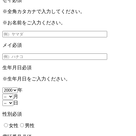
セイ
必須
※全角カタカナで入力してください。
※お名前をご入力ください。
メイ
必須
生年月日
必須
※生年月日をご入力ください。
年
月
日
性別
必須
女性
男性