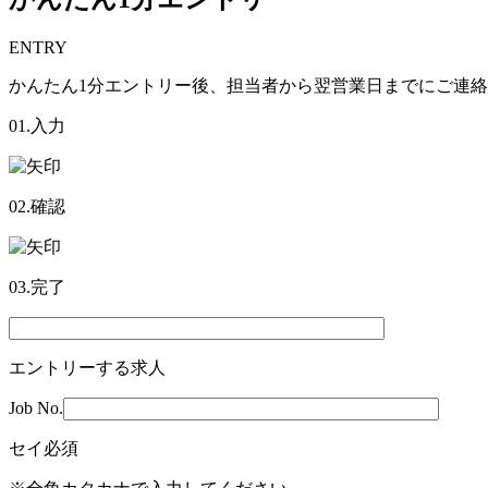
ENTRY
かんたん1分エントリー後、担当者から翌営業日までにご連
01.入力
02.確認
03.完了
エントリーする求人
Job No.
セイ
必須