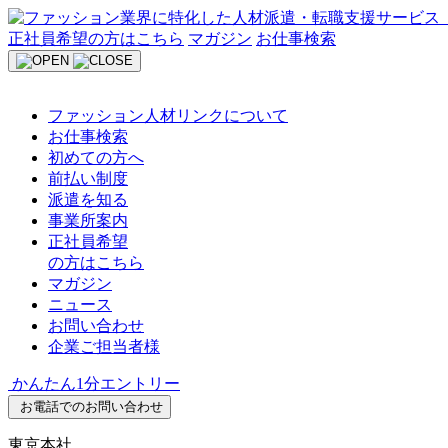
Skip
to
正社員希望の方はこちら
マガジン
お仕事検索
content
ファッション人材リンクについて
お仕事検索
初めての方へ
前払い制度
派遣を知る
事業所案内
正社員希望
の方はこちら
マガジン
ニュース
お問い合わせ
企業ご担当者様
かんたん1分エントリー
お電話でのお問い合わせ
東京本社