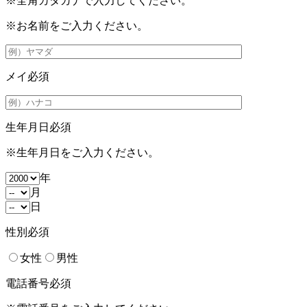
※全角カタカナで入力してください。
※お名前をご入力ください。
メイ
必須
生年月日
必須
※生年月日をご入力ください。
年
月
日
性別
必須
女性
男性
電話番号
必須