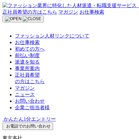
Skip
to
正社員希望の方はこちら
マガジン
お仕事検索
content
ファッション人材リンクについて
お仕事検索
初めての方へ
前払い制度
派遣を知る
事業所案内
正社員希望
の方はこちら
マガジン
ニュース
お問い合わせ
企業ご担当者様
かんたん1分エントリー
お電話でのお問い合わせ
東京本社