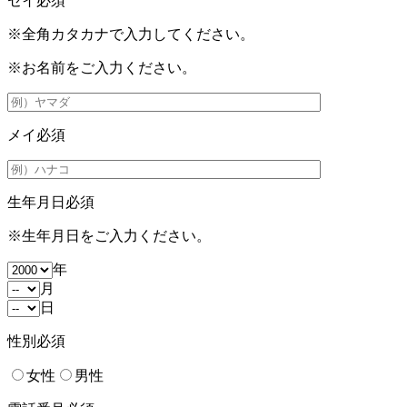
セイ
必須
※全角カタカナで入力してください。
※お名前をご入力ください。
メイ
必須
生年月日
必須
※生年月日をご入力ください。
年
月
日
性別
必須
女性
男性