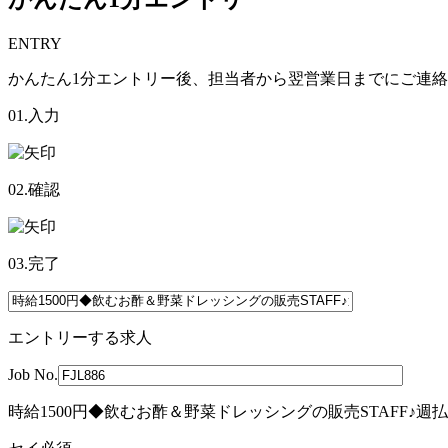
ENTRY
かんたん1分エントリー後、担当者から翌営業日までにご連
01.入力
02.確認
03.完了
エントリーする求人
Job No.
時給1500円◆飲むお酢＆野菜ドレッシングの販売STAFF♪週