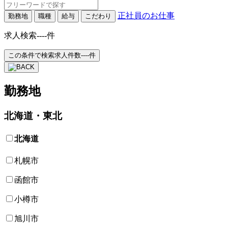
正社員のお仕事
勤務地
職種
給与
こだわり
求人検索
----
件
この条件で検索
求人件数
----
件
勤務地
北海道・東北
北海道
札幌市
函館市
小樽市
旭川市