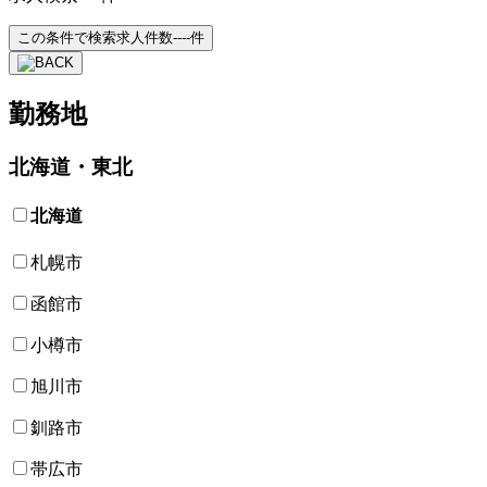
この条件で検索
求人件数
----
件
勤務地
北海道・東北
北海道
札幌市
函館市
小樽市
旭川市
釧路市
帯広市